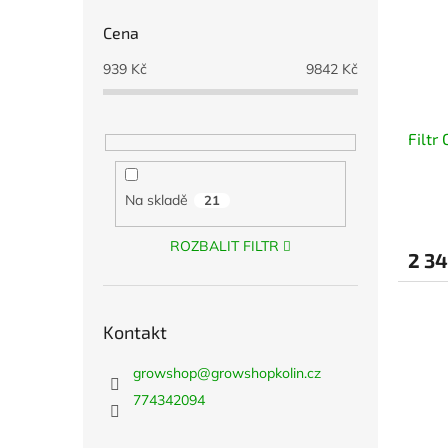
Cena
939
Kč
9842
Kč
Filtr
Na skladě
21
ROZBALIT FILTR
2 34
Kontakt
growshop
@
growshopkolin.cz
774342094