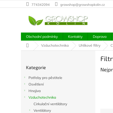
Přejít
774342094
growshop@growshopkolin.cz
na
obsah
Obchodní podmínky
Kontakty
Doprava
Domů
Vzduchotechnika
Uhlíkové filtry
C
P
Filt
o
Přeskočit
s
Kategorie
kategorie
Nejpr
t
r
Potřeby pro pěstitele
a
Osvětlení
n
Hnojiva
n
í
Vzduchotechnika
p
Cirkulační ventilátory
a
Ventilátory
Ř