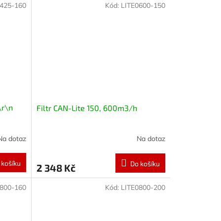
0425-160
Kód:
LITE0600-150
\r\n
Filtr CAN-Lite 150, 600m3/h
Na dotaz
Na dotaz
 košíku
Do košíku
2 348 Kč
0800-160
Kód:
LITE0800-200