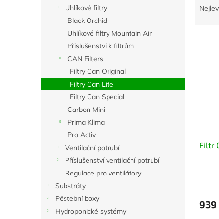
n
a
Uhlíkové filtry
Nejlev
e
z
Black Orchid
l
e
Uhlíkové filtry Mountain Air
V
n
Příslušenství k filtrům
ý
í
CAN Filters
p
p
i
r
Filtry Can Original
s
o
Filtry Can Lite
p
d
Filtry Can Special
r
u
Carbon Mini
o
k
Prima Klima
d
t
u
Pro Activ
ů
Filtr
k
Ventilační potrubí
t
Příslušenství ventilační potrubí
ů
Regulace pro ventilátory
Substráty
Pěstební boxy
939
Hydroponické systémy