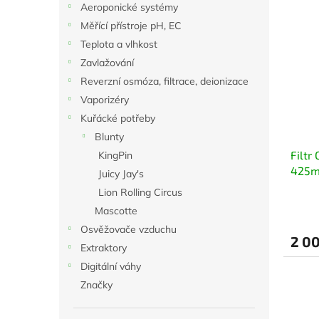
Aeroponické systémy
Měřící přístroje pH, EC
Teplota a vlhkost
Zavlažování
Reverzní osmóza, filtrace, deionizace
Vaporizéry
Kuřácké potřeby
Blunty
Filtr
KingPin
425m
Juicy Jay's
Lion Rolling Circus
Mascotte
Osvěžovače vzduchu
2 00
Extraktory
Digitální váhy
Značky