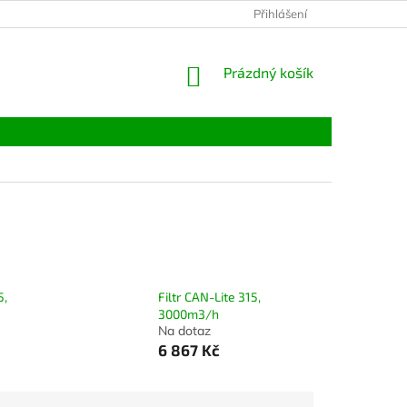
Přihlášení
NÁKUPNÍ
Prázdný košík
KOŠÍK
5,
Filtr CAN-Lite 315,
3000m3/h
Na dotaz
6 867 Kč