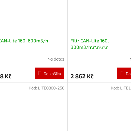
 CAN-Lite 160, 600m3/h
Filtr CAN-Lite 160,
800m3/h\r\n\r\n
Na dotaz
Do košíku
Do
8 Kč
2 862 Kč
Kód:
LITE0800-250
Kód:
LITE