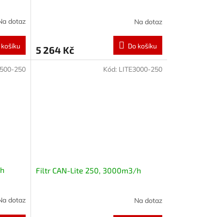
Na dotaz
Na dotaz
 košíku
Do košíku
5 264 Kč
2500-250
Kód:
LITE3000-250
/h
Filtr CAN-Lite 250, 3000m3/h
Na dotaz
Na dotaz