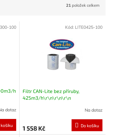
21
položek celkem
0300-100
Kód:
LITE0425-100
 300m3/h
Filtr CAN-Lite bez příruby,
425m3/h\r\n\r\n\r\n
Na dotaz
Na dotaz
 košíku
Do košíku
1 558 Kč