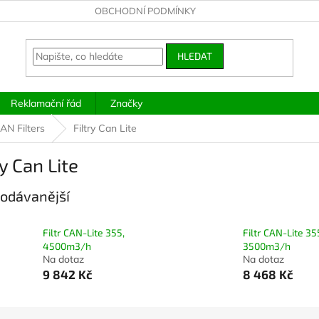
OBCHODNÍ PODMÍNKY
HLEDAT
Reklamační řád
Značky
AN Filters
Filtry Can Lite
ry Can Lite
odávanější
Filtr CAN-Lite 355,
Filtr CAN-Lite 35
4500m3/h
3500m3/h
Na dotaz
Na dotaz
9 842 Kč
8 468 Kč