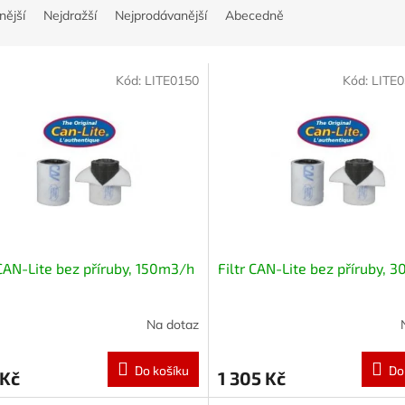
nější
Nejdražší
Nejprodávanější
Abecedně
Kód:
LITE0150
Kód:
LITE
 CAN-Lite bez příruby, 150m3/h
Filtr CAN-Lite bez příruby,
Na dotaz
Do košíku
Do
 Kč
1 305 Kč