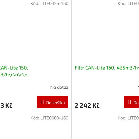
Kód:
LITE0425-150
Kód:
LITE
 CAN-Lite 150,
Filtr CAN-Lite 160, 425m3/h
3/h\r\n\r\n
Na dotaz
Do košíku
Do
3 Kč
2 242 Kč
Kód:
LITE0600-160
Kód:
LITE