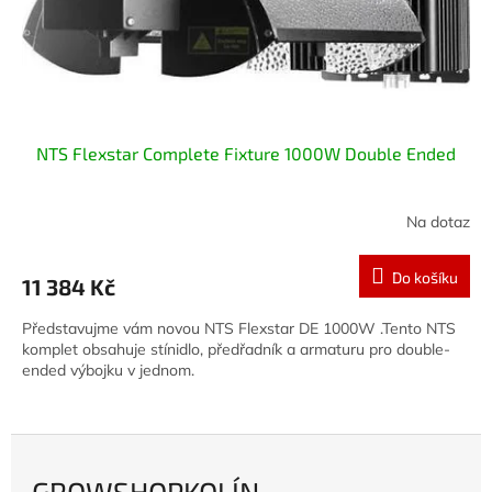
Í
N
NTS Flexstar Complete Fixture 1000W Double Ended
Na dotaz
Do košíku
11 384 Kč
Představujme vám novou NTS Flexstar DE 1000W .Tento NTS
komplet obsahuje stínidlo, předřadník a armaturu pro double-
ended výbojku v jednom.
GROWSHOPKOLÍN