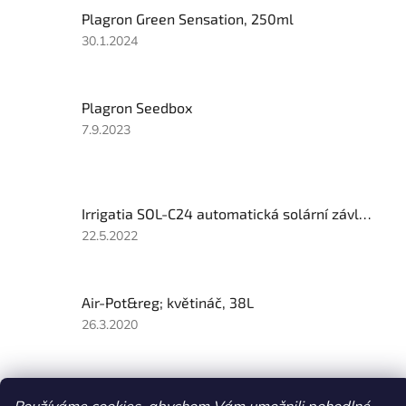
Plagron Green Sensation, 250ml
Hodnocení
30.1.2024
produktu
je
2
Plagron Seedbox
z
5
Hodnocení
7.9.2023
hvězdiček.
produktu
je
5
z
Irrigatia SOL-C24 automatická solární závlaha
5
hvězdiček.
Hodnocení
22.5.2022
produktu
je
3
Air-Pot&reg; květináč, 38L
z
5
Hodnocení
26.3.2020
hvězdiček.
produktu
je
4
z