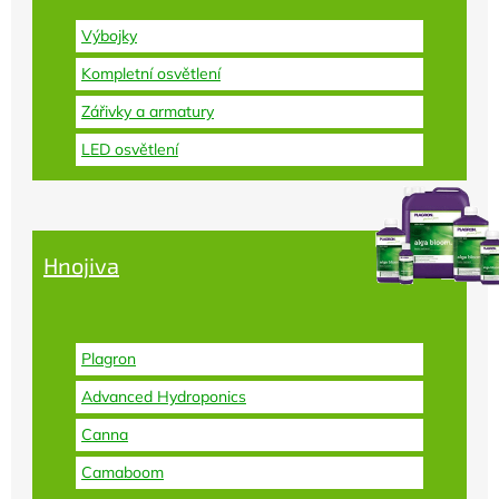
Výbojky
Kompletní osvětlení
Zářivky a armatury
LED osvětlení
Hnojiva
Plagron
Advanced Hydroponics
Canna
Camaboom