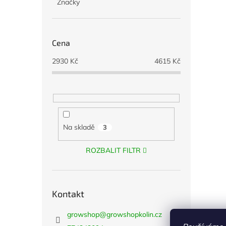
Značky
Cena
2930
Kč
4615
Kč
Na skladě
3
ROZBALIT FILTR
Kontakt
growshop
@
growshopkolin.cz