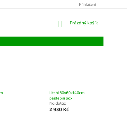
Přihlášení
NÁKUPNÍ
Prázdný košík
KOŠÍK
cm
Litchi 60x60x140cm
pěstební box
Na dotaz
2 930 Kč