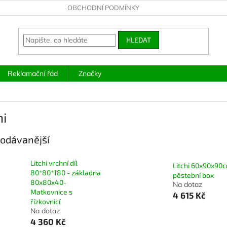
OBCHODNÍ PODMÍNKY
HLEDAT
Reklamační řád
Značky
hi
odávanější
Litchi vrchní díl
Litchi 60x90x90
80*80*180 - základna
pěstební box
80x80x40-
Na dotaz
Matkovnice s
4 615 Kč
řízkovnicí
Na dotaz
4 360 Kč