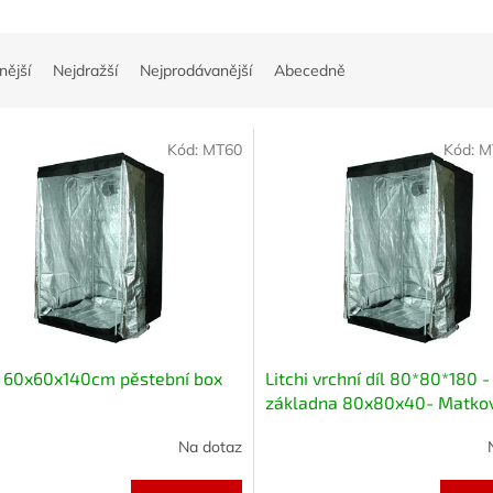
nější
Nejdražší
Nejprodávanější
Abecedně
Kód:
MT60
Kód:
M
i 60x60x140cm pěstební box
Litchi vrchní díl 80*80*180 -
základna 80x80x40- Matkov
řízkovnicí
Na dotaz