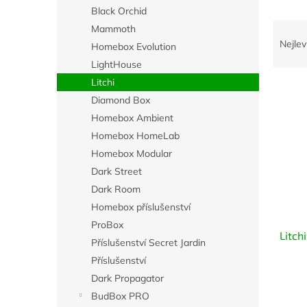
n
Black Orchid
e
Ř
Mammoth
l
a
Nejlev
Homebox Evolution
z
LightHouse
e
Litchi
V
n
Diamond Box
ý
í
p
p
Homebox Ambient
i
r
Homebox HomeLab
s
o
Homebox Modular
p
d
Dark Street
r
u
Dark Room
o
k
d
t
Homebox příslušenství
u
ů
ProBox
Litch
k
Příslušenství Secret Jardin
t
Příslušenství
ů
Dark Propagator
BudBox PRO