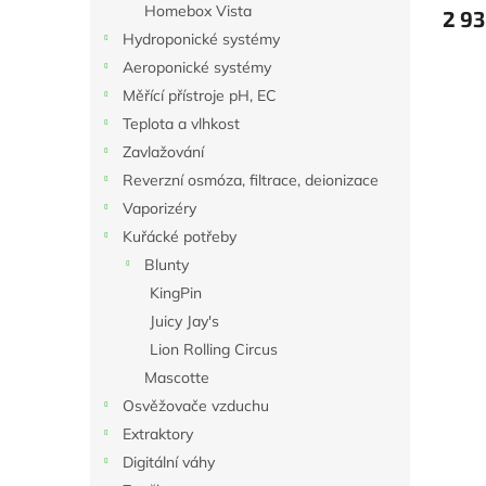
Homebox Vista
2 93
Hydroponické systémy
Aeroponické systémy
Měřící přístroje pH, EC
Teplota a vlhkost
Zavlažování
Reverzní osmóza, filtrace, deionizace
Vaporizéry
Kuřácké potřeby
Blunty
KingPin
Juicy Jay's
Lion Rolling Circus
Mascotte
Osvěžovače vzduchu
Extraktory
Digitální váhy