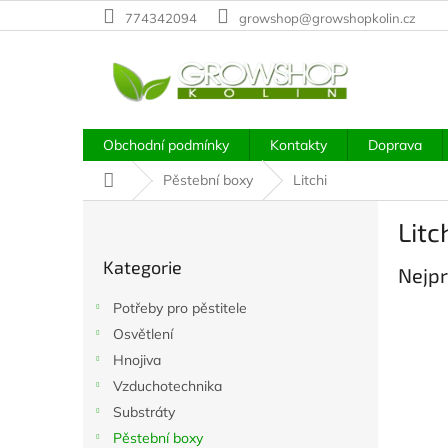
Přejít
774342094
growshop@growshopkolin.cz
na
obsah
Obchodní podmínky
Kontakty
Doprava
Domů
Pěstební boxy
Litchi
P
Litc
o
Přeskočit
s
Kategorie
kategorie
Nejpr
t
r
Potřeby pro pěstitele
a
Osvětlení
n
Hnojiva
n
í
Vzduchotechnika
p
Substráty
a
Pěstební boxy