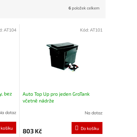
6
položek celkem
d:
AT104
Kód:
AT101
y, bez
Auto Top Up pro jeden GroTank
včetně nádrže
Na dotaz
Na dotaz
 košíku
Do košíku
803 Kč