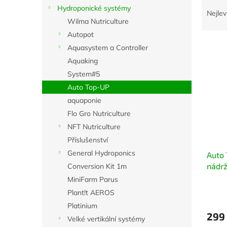
Ř
n
Hydroponické systémy
a
e
Nejlev
Wilma Nutriculture
z
l
e
Autopot
V
n
Aquasystem a Controller
ý
í
Aquaking
p
p
System#5
i
r
Auto Top-UP
s
o
p
d
aquaponie
r
u
Flo Gro Nutriculture
o
k
NFT Nutriculture
d
t
Příslušenství
u
ů
General Hydroponics
Auto 
k
nádr
Conversion Kit 1m
t
ů
MiniFarm Parus
Plant!t AEROS
Platinium
299
Velké vertikální systémy