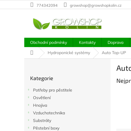
Přejít
774342094
growshop@growshopkolin.cz
na
obsah
Obchodní podmínky
Kontakty
Doprava
Domů
Hydroponické systémy
Auto Top-UP
P
Aut
o
Přeskočit
s
Kategorie
kategorie
Nejpr
t
r
Potřeby pro pěstitele
a
Osvětlení
n
Hnojiva
n
í
Vzduchotechnika
p
Substráty
a
Pěstební boxy