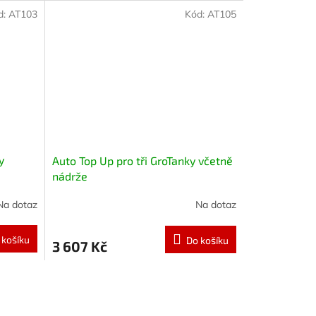
d:
AT103
Kód:
AT105
y
Auto Top Up pro tři GroTanky včetně
nádrže
Na dotaz
Na dotaz
 košíku
Do košíku
3 607 Kč