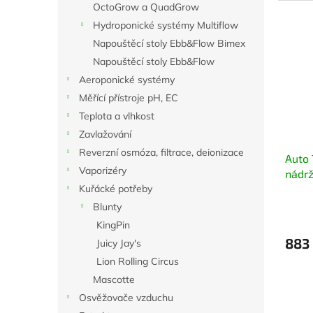
OctoGrow a QuadGrow
Hydroponické systémy Multiflow
Napouštěcí stoly Ebb&Flow Bimex
Napouštěcí stoly Ebb&Flow
Aeroponické systémy
Měřící přístroje pH, EC
Teplota a vlhkost
Zavlažování
Reverzní osmóza, filtrace, deionizace
Auto 
Vaporizéry
nádr
Kuřácké potřeby
Blunty
KingPin
883
Juicy Jay's
Lion Rolling Circus
Mascotte
Osvěžovače vzduchu