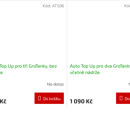
Kód:
AT106
Kó
Top Up pro tři GroTanky, bez
Auto Top Up pro dva GroTank
že
včetně nádrže
Na dotaz
Do košíku
Do
 Kč
1 090 Kč
O
v
l