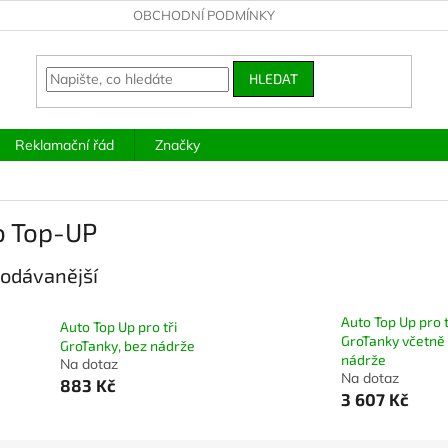
OBCHODNÍ PODMÍNKY
HLEDAT
Reklamační řád
Značky
o Top-UP
odávanější
Auto Top Up pro t
Auto Top Up pro tři
GroTanky včetně
GroTanky, bez nádrže
nádrže
Na dotaz
Na dotaz
883 Kč
3 607 Kč