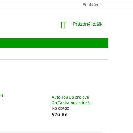
Přihlášení
NÁKUPNÍ
Prázdný košík
KOŠÍK
ři
Auto Top Up pro dva
GroTanky, bez nádrže
Na dotaz
574 Kč