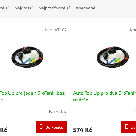
nější
Nejdražší
Nejprodávanější
Abecedně
Kód:
AT102
Kó
Top Up pro jeden GroTank, bez
Auto Top Up pro dva GroTank
že
nádrže
Na dotaz
Do košíku
Do
 Kč
574 Kč