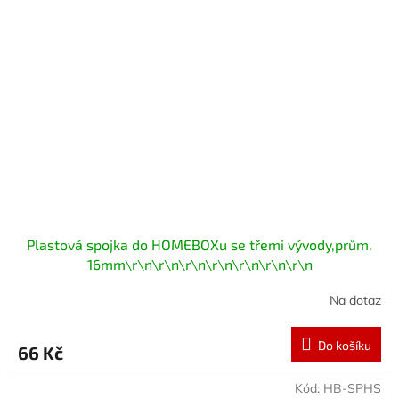
Plastová spojka do HOMEBOXu se třemi vývody,prům.
16mm\r\n\r\n\r\n\r\n\r\n\r\n\r\n
Na dotaz
Do košíku
66 Kč
Kód:
HB-SPHS