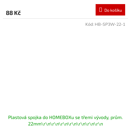
Do košíku
88 Kč
Kód:
HB-SP3W-22-1
Plastová spojka do HOMEBOXu se třemi vývody, prům.
22mm\r\n\r\n\r\n\r\n\r\n\r\n\r\n