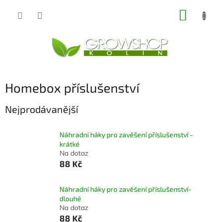
Přejít
NÁKUP
na
obsah
KOŠÍK
Homebox příslušenství
Nejprodávanější
Náhradní háky pro zavěšení příslušenství -
krátké
Na dotaz
88 Kč
Náhradní háky pro zavěšení příslušenství-
dlouhé
Na dotaz
88 Kč