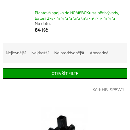
Plastová spojka do HOMEBOXu se pěti vývody,
balení 2ks\r\n\r\n\r\n\r\n\r\n\r\n\r\n\r\n
Na dotaz
64 Kč
Ř
a
Nejlevnější
Nejdražší
Nejprodávanější
Abecedně
z
e
n
OTEVŘÍT FILTR
í
p
V
r
Kód:
HB-SP5W1
ý
o
p
d
i
u
s
k
p
t
r
ů