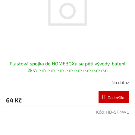
Plastová spojka do HOMEBOXu se pěti vývody, balení
2ks\r\n\r\n\r\n\r\n\r\n\r\n\r\n\r\n
Na dotaz
Do košíku
64 Kč
Kód:
HB-SP4W1