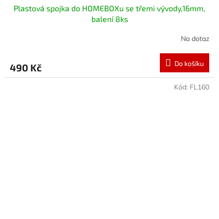
Plastová spojka do HOMEBOXu se třemi vývody,16mm,
balení 8ks
Na dotaz
Do košíku
490 Kč
Kód:
FL160