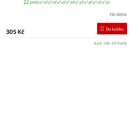
22 mm\r\n\r\n\r\n\r\n\r\n\r\n\r\n\r\n
Na dotaz
Do košíku
305 Kč
Kód:
HB-SP3WB