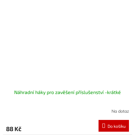
Náhradní háky pro zavěšení příslušenství -krátké
Na dotaz
Do košíku
88 Kč