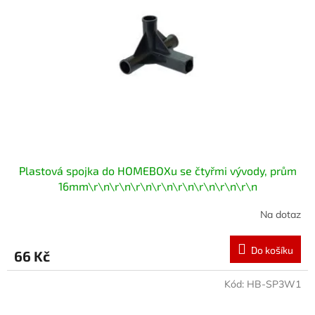
Plastová spojka do HOMEBOXu se čtyřmi vývody, prům
16mm\r\n\r\n\r\n\r\n\r\n\r\n\r\n\r\n
Na dotaz
Do košíku
66 Kč
Kód:
HB-SP3W1