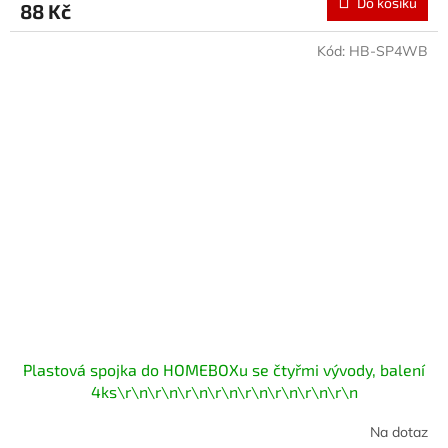
Do košíku
88 Kč
Kód:
HB-SP4WB
Plastová spojka do HOMEBOXu se čtyřmi vývody, balení
4ks\r\n\r\n\r\n\r\n\r\n\r\n\r\n\r\n
Na dotaz