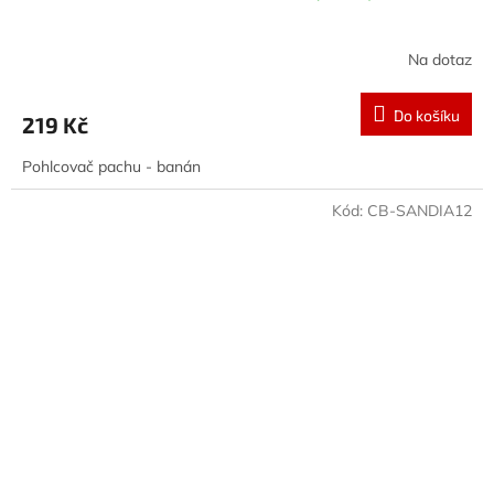
Na dotaz
Do košíku
219 Kč
Pohlcovač pachu - banán
Kód:
CB-SANDIA12