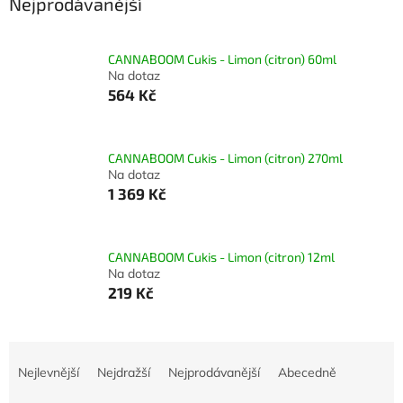
Nejprodávanější
CANNABOOM Cukis - Limon (citron) 60ml
Na dotaz
564 Kč
CANNABOOM Cukis - Limon (citron) 270ml
Na dotaz
1 369 Kč
CANNABOOM Cukis - Limon (citron) 12ml
Na dotaz
219 Kč
Ř
a
Nejlevnější
Nejdražší
Nejprodávanější
Abecedně
z