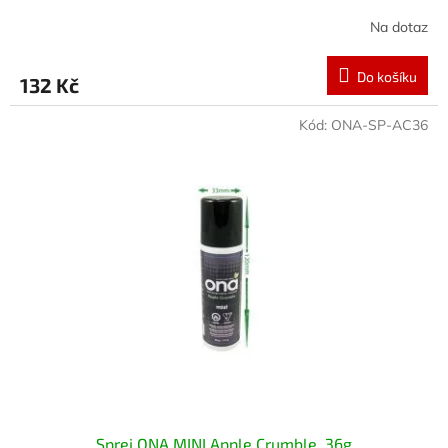
Na dotaz
Do košíku
132 Kč
Kód:
ONA-SP-AC36
Sprej ONA MINI Apple Crumble, 36g