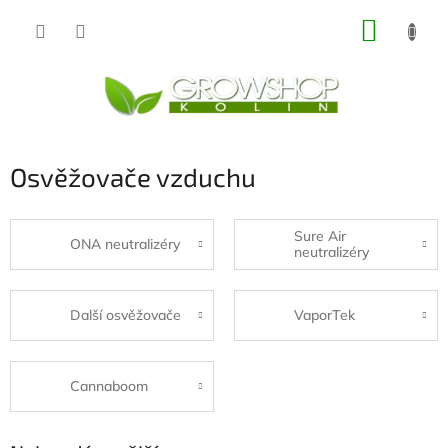
Přejít
NÁKUP
na
obsah
KOŠÍK
Osvěžovače vzduchu
Sure Air
ONA neutralizéry
neutralizéry
Další osvěžovače
VaporTek
Cannaboom