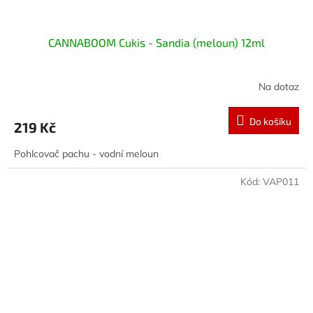
CANNABOOM Cukis - Sandia (meloun) 12ml
Na dotaz
Do košíku
219 Kč
Pohlcovač pachu - vodní meloun
Kód:
VAP011