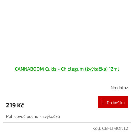
CANNABOOM Cukis - Chiclegum (žvýkačka) 12ml
Na dotaz
Do košíku
219 Kč
Pohlcovač pachu - zvýkačka
Kód:
CB-LIMON12