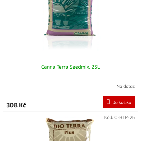
Canna Terra Seedmix, 25L
Na dotaz
Do košíku
308 Kč
Kód:
C-BTP-25