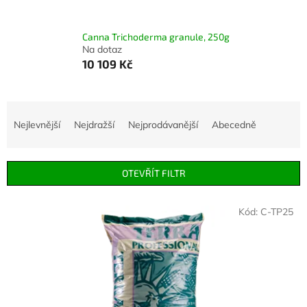
Canna Trichoderma granule, 250g
Na dotaz
10 109 Kč
Ř
a
Nejlevnější
Nejdražší
Nejprodávanější
Abecedně
z
e
n
OTEVŘÍT FILTR
í
p
V
r
Kód:
C-TP25
ý
o
p
d
i
u
s
k
p
t
r
ů