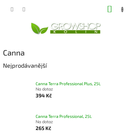
Přejít
NÁKUP
na
obsah
KOŠÍK
Canna
Nejprodávanější
Canna Terra Professional Plus, 25L
Na dotaz
394 Kč
Canna Terra Professional, 25L
Na dotaz
265 Kč