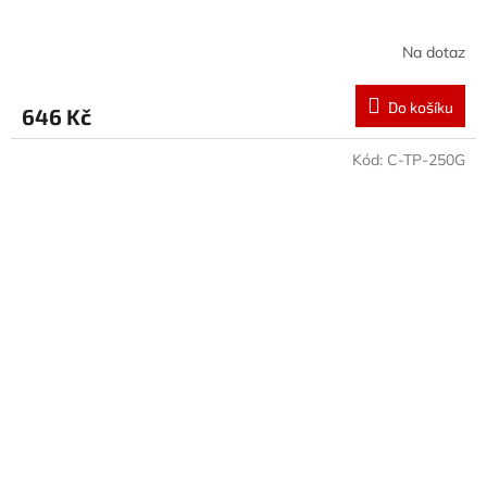
Na dotaz
Do košíku
646 Kč
Kód:
C-TP-250G