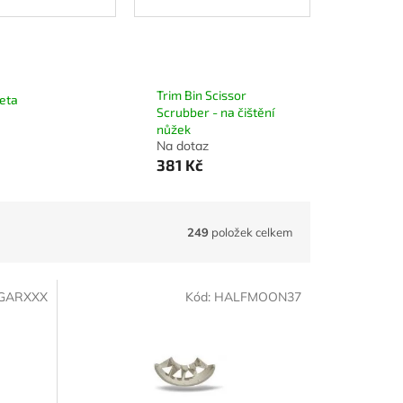
Trim Bin Scissor
eta
Scrubber - na čištění
nůžek
Na dotaz
381 Kč
249
položek celkem
GARXXX
Kód:
HALFMOON37