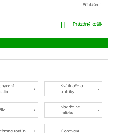
Přihlášení
NÁKUPNÍ
Prázdný košík
KOŠÍK
chycení
Květináče a
stlin
truhlíky
Nádrže na
ólie
zálivku
chrana rostlin
Klonování