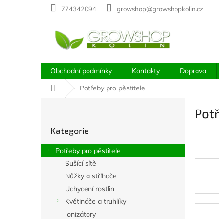
Přejít
774342094
growshop@growshopkolin.cz
na
obsah
Obchodní podmínky
Kontakty
Doprava
Domů
Potřeby pro pěstitele
P
Potř
o
Přeskočit
s
Kategorie
kategorie
t
r
Potřeby pro pěstitele
a
Sušící sítě
n
Nůžky a stříhače
n
í
Uchycení rostlin
p
Květináče a truhlíky
a
Ionizátory