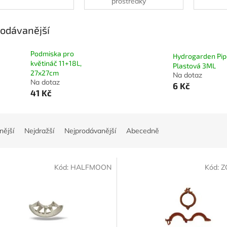
prostředky
odávanější
Podmiska pro
Hydrogarden Pip
květináč 11+18L,
Plastová 3ML
27x27cm
Na dotaz
Na dotaz
6 Kč
41 Kč
nější
Nejdražší
Nejprodávanější
Abecedně
Kód:
HALFMOON
Kód:
Z