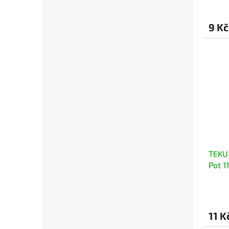
9 Kč
TEKU 
Pot 1
11 K