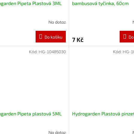
garden Pipeta Plastová 3ML
bambusová tyčinka, 60cm
Na dotaz
Do košíku
Do
7 Kč
Kód:
HG-10485030
Kód:
HG-1
garden Pipeta plastová 5ML
Hydrogarden Plastová pinze
Na dotaz