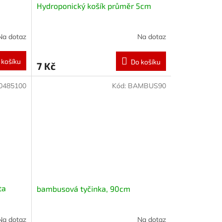
Hydroponický košík průměr 5cm
Na dotaz
Na dotaz
 košíku
Do košíku
7 Kč
0485100
Kód:
BAMBUS90
ta
bambusová tyčinka, 90cm
Na dotaz
Na dotaz