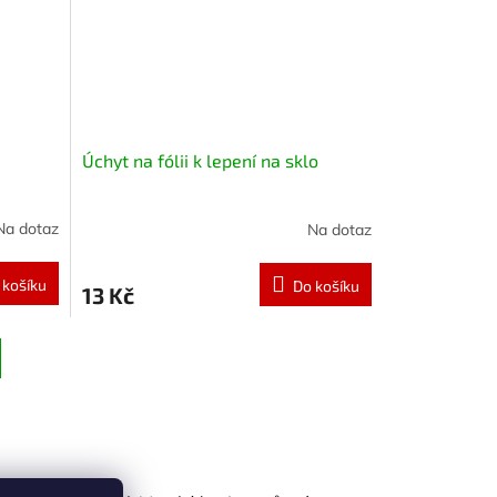
Úchyt na fólii k lepení na sklo
Na dotaz
Na dotaz
 košíku
Do košíku
13 Kč