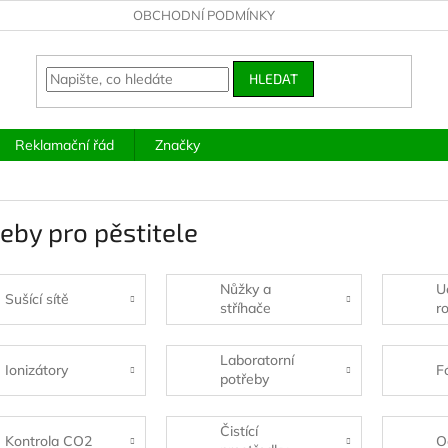
OBCHODNÍ PODMÍNKY
HLEDAT
Reklamační řád
Značky
eby pro pěstitele
Nůžky a
U
Sušící sítě
stříhače
ro
Laboratorní
Ionizátory
F
potřeby
Čistící
Kontrola CO2
O