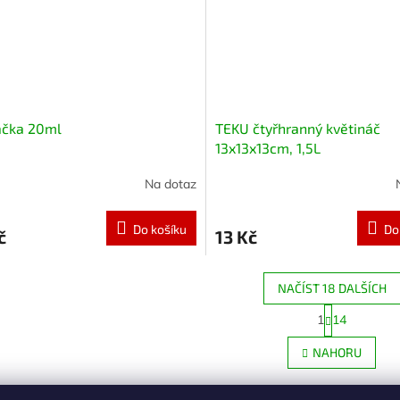
ačka 20ml
TEKU čtyřhranný květináč
13x13x13cm, 1,5L
Na dotaz
Do košíku
Do
č
13 Kč
NAČÍST 18 DALŠÍCH
S
1
14
O
t
r
v
NAHORU
á
l
n
á
k
d