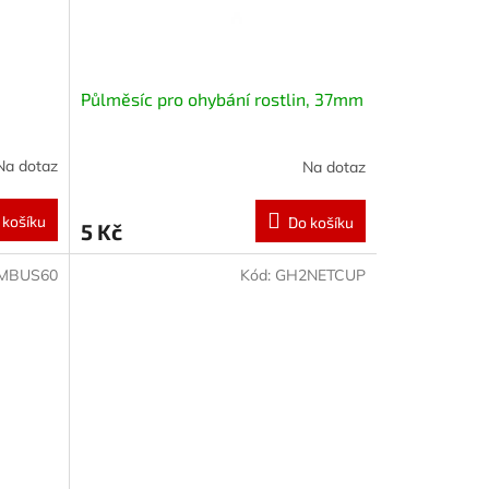
Půlměsíc pro ohybání rostlin, 37mm
Na dotaz
Na dotaz
 košíku
Do košíku
5 Kč
MBUS60
Kód:
GH2NETCUP