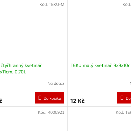
Kód:
TEKU-M
Kód
čtyřhranný květináč
TEKU malý květináč 9x9x10
x11cm, 0,70L
Na dotaz
Do košíku
Do
č
12 Kč
Kód:
R005921
Kód:
TE