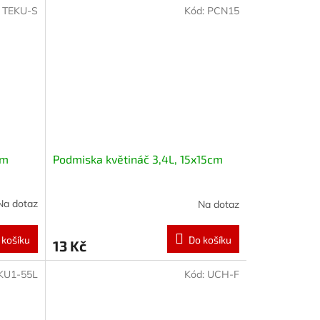
:
TEKU-S
Kód:
PCN15
cm
Podmiska květináč 3,4L, 15x15cm
Na dotaz
Na dotaz
 košíku
Do košíku
13 Kč
KU1-55L
Kód:
UCH-F