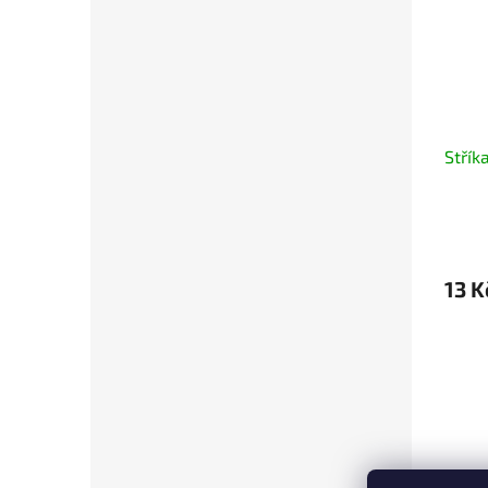
Střík
13 K