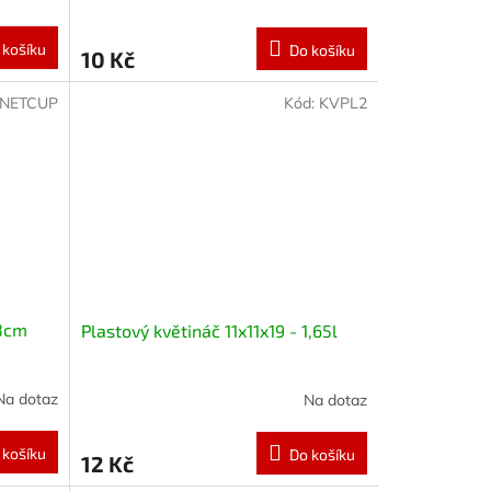
 košíku
Do košíku
10 Kč
NETCUP
Kód:
KVPL2
 8cm
Plastový květináč 11x11x19 - 1,65l
Na dotaz
Na dotaz
 košíku
Do košíku
12 Kč