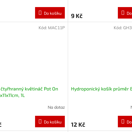
Do košíku
Do
9 Kč
Kód:
MAC11P
Kód:
GH3
čtyřhranný květináč Pot On
Hydroponický košík průměr
1x11x11cm, 1L
Na dotaz
Do košíku
Do
č
12 Kč