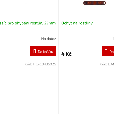
síc pro ohybání rostlin, 27mm
Úchyt na rostliny
Na dotaz
Do košíku
Do
4 Kč
Kód:
HG-10485025
Kód:
BA