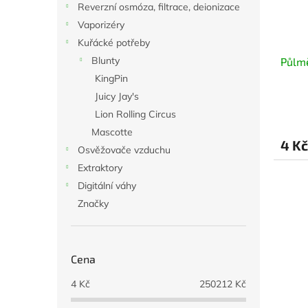
r
u
Reverzní osmóza, filtrace, deionizace
o
k
Vaporizéry
d
t
Kuřácké potřeby
u
ů
Blunty
Půlmě
k
t
KingPin
ů
Juicy Jay's
Lion Rolling Circus
Mascotte
4 Kč
Osvěžovače vzduchu
Extraktory
Digitální váhy
Značky
Cena
4
Kč
250212
Kč