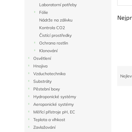
n
Laboratorní potřeby
e
Fólie
l
Nejpr
Nádrže na zálivku
Kontrola CO2
Čistící prostředky
Ochrana rostlin
Klonování
Osvětlení
Hnojiva
Ř
Vzduchotechnika
a
Nejlev
z
Substráty
e
Pěstební boxy
V
n
Hydroponické systémy
ý
í
Aeroponické systémy
p
p
Měřící přístroje pH, EC
i
r
Teplota a vlhkost
s
o
p
d
Zavlažování