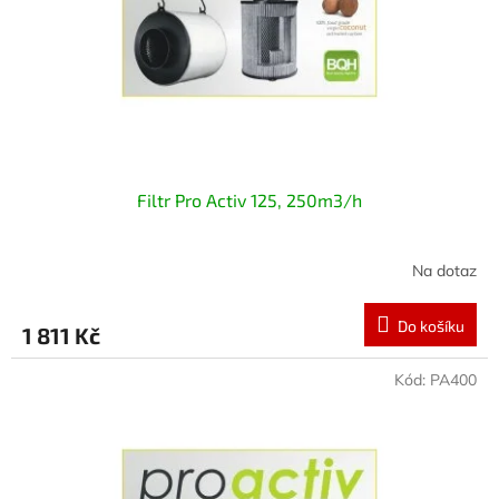
o
d
u
k
t
ů
Filtr Pro Activ 125, 250m3/h
Na dotaz
Do košíku
1 811 Kč
Kód:
PA400