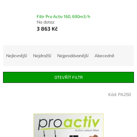
Filtr Pro Activ 160, 690m3/h
Na dotaz
3 863 Kč
Ř
a
Nejlevnější
Nejdražší
Nejprodávanější
Abecedně
z
e
n
OTEVŘÍT FILTR
í
p
V
r
Kód:
PA250
ý
o
p
d
i
u
s
k
p
t
r
ů