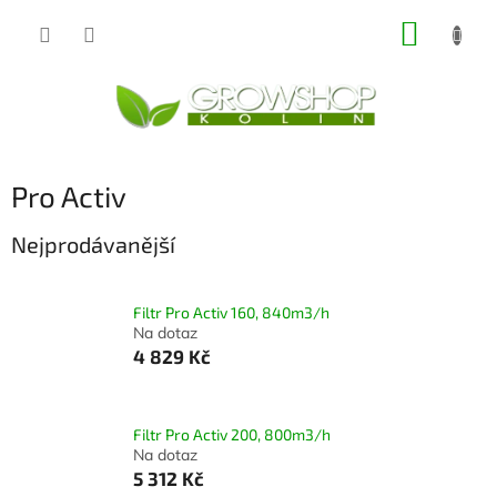
Přejít
NÁKUP
na
obsah
KOŠÍK
Pro Activ
Nejprodávanější
Filtr Pro Activ 160, 840m3/h
Na dotaz
4 829 Kč
Filtr Pro Activ 200, 800m3/h
Na dotaz
5 312 Kč