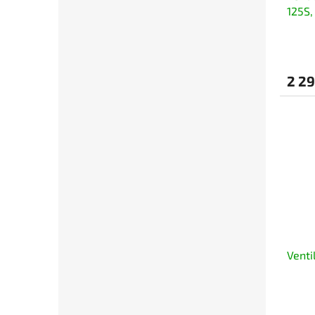
125S
2 29
Venti