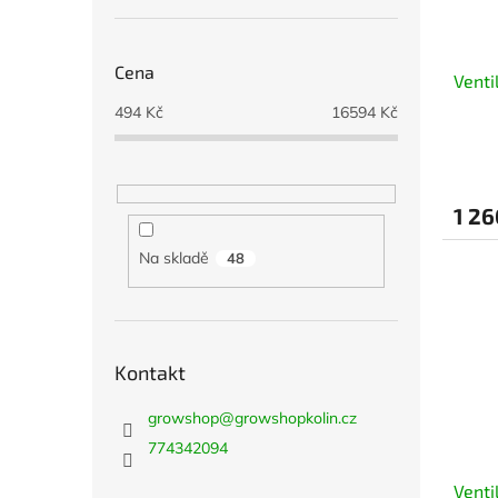
Cena
Venti
494
Kč
16594
Kč
1 26
Na skladě
48
Kontakt
growshop
@
growshopkolin.cz
774342094
Venti