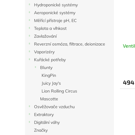
i
r
n
Hydroponické systémy
s
o
e
Aeroponické systémy
p
d
l
r
u
Měřící přístroje pH, EC
o
k
Teplota a vlhkost
d
t
Zavlažování
u
ů
Reverzní osmóza, filtrace, deionizace
Venti
k
Vaporizéry
t
ů
Kuřácké potřeby
Blunty
KingPin
494
Juicy Jay's
Lion Rolling Circus
Mascotte
Osvěžovače vzduchu
Extraktory
Digitální váhy
Značky