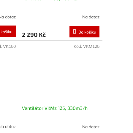
Na dotaz
Na dotaz
 košíku
Do košíku
2 290 Kč
d:
VK150
Kód:
VKM125
Ventilátor VKMz 125, 330m3/h
Na dotaz
Na dotaz