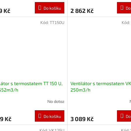
Do košíku
Do
9 Kč
2 862 Kč
Kód:
TT150U
Kód:
látor s termostatem TT 150 U,
Ventilátor s termostatem VK
552m3/h
250m3/h
Na dotaz
Do košíku
Do
9 Kč
3 089 Kč
Kód:
VK125U
Kód: