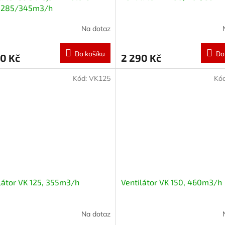
, 285/345m3/h
Na dotaz
Do košíku
Do
0 Kč
2 290 Kč
Kód:
VK125
Kó
látor VK 125, 355m3/h
Ventilátor VK 150, 460m3/h
Na dotaz