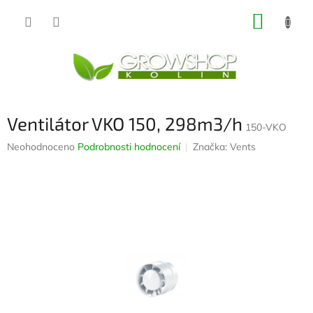
Přejít
NÁKUP
na
obsah
KOŠÍK
Ventilátor VKO 150, 298m3/h
150-VKO
Průměrné
Neohodnoceno
Podrobnosti hodnocení
Značka:
Vents
hodnocení
produktu
je
0,0
z
5
hvězdiček.