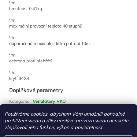
\r\n
hmotnost 0,41kg
\r\n
maximální provozní teplota 40 stupňů
\r\n
doporučená maximální délka potrubí 10m
\r\n
ochrana proti přehřátí
\r\n
krytí IP X4
Doplňkové parametry
Kategorie
:
Ventilátory VKO
Hmotnost
:
1 kg
Používáme cookies, abychom Vám umožnili pohodlné
prohlížení webu a díky analýze provozu webu neustále
Z
zlepšovali jeho funkce, výkon a použitelnost.
á