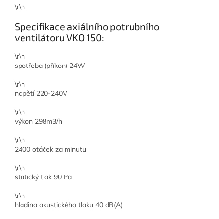
\r\n
Specifikace axiálního potrubního
ventilátoru VKO 150:
\r\n
spotřeba (příkon) 24W
\r\n
napětí 220-240V
\r\n
výkon 298m3/h
\r\n
2400 otáček za minutu
\r\n
statický tlak 90 Pa
\r\n
hladina akustického tlaku 40 dB(A)