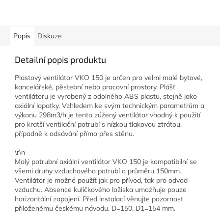
Popis
Diskuze
Detailní popis produktu
Plastový ventilátor VKO 150 je určen pro velmi malé bytové,
kancelářské, pěstební nebo pracovní prostory. Plášť
ventilátoru je vyrobený z odolného ABS plastu, stejně jako
axiální lopatky. Vzhledem ke svým technickým parametrům a
výkonu 298m3/h je tento zúžený ventilátor vhodný k použití
pro kratší ventilační potrubí s nízkou tlakovou ztrátou,
případně k odsávání přímo přes stěnu.
\r\n
Malý potrubní axiální ventilátor VKO 150 je kompatibilní se
všemi druhy vzduchového potrubí o průměru 150mm.
Ventilátor je možné použít jak pro přívod, tak pro odvod
vzduchu. Absence kuličkového ložiska umožňuje pouze
horizontální zapojení. Před instalací věnujte pozornost
přiloženému českému návodu. D=150, D1=154 mm.