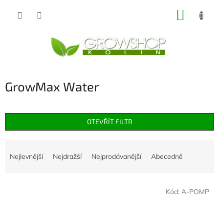
Přejít
NÁKUP
na
obsah
KOŠÍK
GrowMax Water
OTEVŘÍT FILTR
Ř
a
Nejlevnější
Nejdražší
Nejprodávanější
Abecedně
z
e
V
n
Kód:
A-POMP
ý
í
p
p