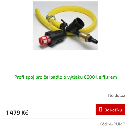
i
r
s
o
p
d
r
u
o
k
d
t
u
ů
k
t
ů
Profi spoj pro čerpadlo o výtlaku 6600 l s filtrem
Na dotaz
Do košíku
1 479 Kč
Kód:
A-PUMP