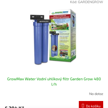
Kód:
GARDENGROW
GrowMax Water Vodní uhlíkový filtr Garden Grow 480
l/h
Na dotaz
Do košíku
6 294 Kč