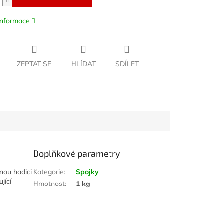
 informace
ZEPTAT SE
HLÍDAT
SDÍLET
Doplňkové parametry
nou hadici
Kategorie
:
Spojky
jící
Hmotnost
:
1 kg