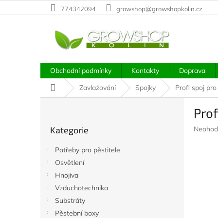
Přejít
774342094
growshop@growshopkolin.cz
na
obsah
Obchodní podmínky
Kontakty
Doprava
Domů
Zavlažování
Spojky
Profi spoj pr
P
Prof
o
Přeskočit
s
Průměr
Kategorie
Neohod
kategorie
t
hodnoc
r
produkt
Potřeby pro pěstitele
a
je
Osvětlení
n
0,0
z
Hnojiva
n
5
í
Vzduchotechnika
hvězdič
p
Substráty
a
Pěstební boxy