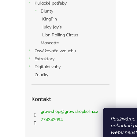
Kuřácké potřeby
Blunty
KingPin
Juicy Jay's
Lion Rolling Circus
Mascotte
Osvěžovače vzduchu
Extraktory
Digitální váhy
Značky
Kontakt
growshop
@
growshopkolin.cz
Používáme 
774342094
pohodlné pr
webu neustá