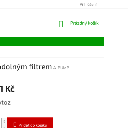
Přihlášení
NÁKUPNÍ
Prázdný košík
KOŠÍK
 odolným filtrem
A-PUMP
1 Kč
otaz
Přidat do košíku