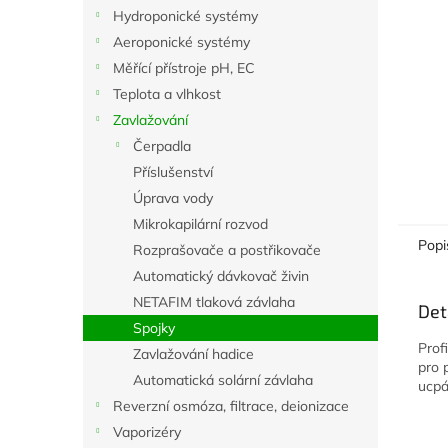
n
Hydroponické systémy
e
Aeroponické systémy
l
Měřící přístroje pH, EC
Teplota a vlhkost
Zavlažování
Čerpadla
Příslušenství
Úprava vody
Mikrokapilární rozvod
Popi
Rozprašovače a postřikovače
Automatický dávkovač živin
NETAFIM tlaková závlaha
Det
Spojky
Prof
Zavlažování hadice
pro p
Automatická solární závlaha
ucpá
Reverzní osmóza, filtrace, deionizace
Vaporizéry