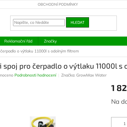
OBCHODNÍ PODMÍNKY
HLEDAT
Reklamační řád
Značky
o čerpadlo o výtlaku 11000l s odolným filtrem
i spoj pro čerpadlo o výtlaku 11000l s
né
noceno
Podrobnosti hodnocení
Značka:
GrowMax Water
ení
1 82
u
Měrná
Na d
cena:
ek.