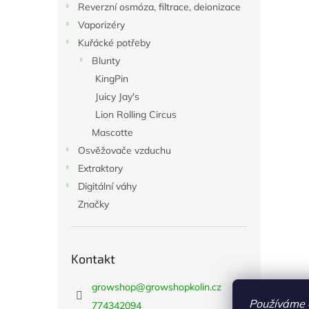
Reverzní osmóza, filtrace, deionizace
Vaporizéry
Kuřácké potřeby
Blunty
KingPin
Juicy Jay's
Lion Rolling Circus
Mascotte
Osvěžovače vzduchu
Extraktory
Digitální váhy
Značky
Kontakt
growshop
@
growshopkolin.cz
Používáme 
774342094