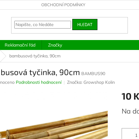
OBCHODNÍ PODMÍNKY
HLEDAT
Reklamační řád
Značky
bambusová tyčinka, 90cm
busová tyčinka, 90cm
BAMBUS90
né
noceno
Podrobnosti hodnocení
Značka:
Growshop Kolin
ení
10 
u
Měrná
Na d
cena:
ek.