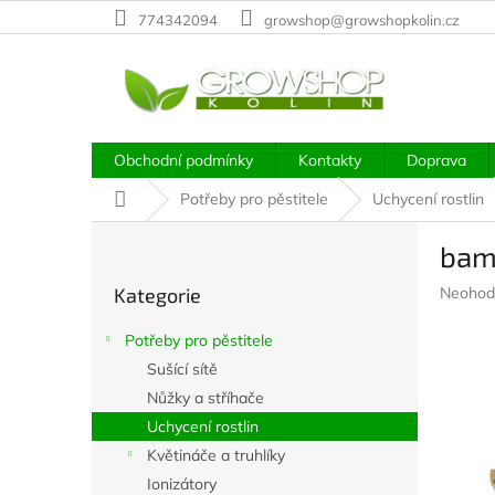
Přejít
774342094
growshop@growshopkolin.cz
na
obsah
Obchodní podmínky
Kontakty
Doprava
Domů
Potřeby pro pěstitele
Uchycení rostlin
P
bam
o
Přeskočit
s
Průměr
Kategorie
Neohod
kategorie
t
hodnoc
r
produkt
Potřeby pro pěstitele
a
je
Sušící sítě
n
0,0
z
Nůžky a stříhače
n
5
í
Uchycení rostlin
hvězdič
p
Květináče a truhlíky
a
Ionizátory