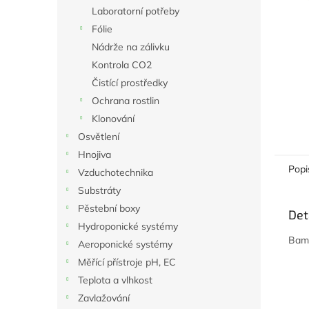
n
Laboratorní potřeby
e
Fólie
l
Nádrže na zálivku
Kontrola CO2
Čistící prostředky
Ochrana rostlin
Klonování
Osvětlení
Hnojiva
Popi
Vzduchotechnika
Substráty
Pěstební boxy
Det
Hydroponické systémy
Bamb
Aeroponické systémy
Měřící přístroje pH, EC
Teplota a vlhkost
Zavlažování