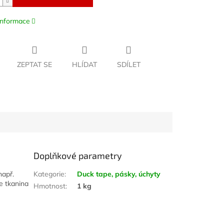
 informace
ZEPTAT SE
HLÍDAT
SDÍLET
Doplňkové parametry
např.
Kategorie
:
Duck tape, pásky, úchyty
je tkanina
Hmotnost
:
1 kg