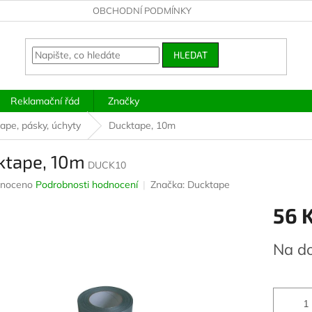
OBCHODNÍ PODMÍNKY
HLEDAT
Reklamační řád
Značky
ape, pásky, úchyty
Ducktape, 10m
ktape, 10m
DUCK10
né
noceno
Podrobnosti hodnocení
Značka:
Ducktape
ení
56 
u
Měrná
Na d
cena:
ek.