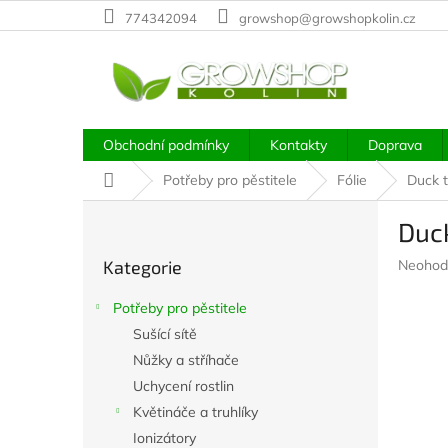
Přejít
774342094
growshop@growshopkolin.cz
na
obsah
Obchodní podmínky
Kontakty
Doprava
Domů
Potřeby pro pěstitele
Fólie
Duck t
P
Duc
o
Přeskočit
s
Průměr
Kategorie
Neohod
kategorie
t
hodnoc
r
produkt
Potřeby pro pěstitele
a
je
Sušící sítě
n
0,0
z
Nůžky a stříhače
n
5
í
Uchycení rostlin
hvězdič
p
Květináče a truhlíky
a
Ionizátory