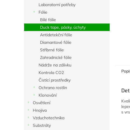
n
Laboratorní potřeby
e
Fólie
l
Bílé fólie
Duck tape, pásky, úchyty
Antidetekční fólie
Diamantové fólie
Stříbrné fólie
Zahradnické fólie
Nádrže na zálivku
Popi
Kontrola CO2
Čistící prostředky
Ochrana rostlin
Det
Klonování
Kval
Osvětlení
lepe
Hnojiva
s vr
Vzduchotechnika
Substráty