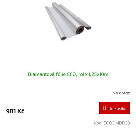
Diamantová fólie ECO, role 1,25x10m
Na dotaz
Do košíku
981 Kč
Kód:
ECODMDR30