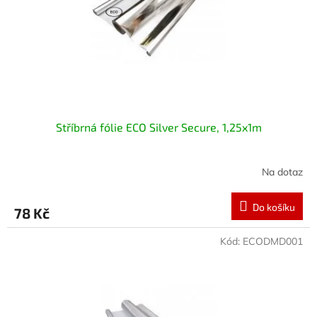
o
d
u
k
t
ů
Stříbrná fólie ECO Silver Secure, 1,25x1m
Na dotaz
Do košíku
78 Kč
Kód:
ECODMD001