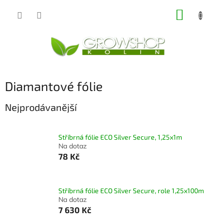
Přejít
NÁKUP
na
obsah
KOŠÍK
Diamantové fólie
Nejprodávanější
Stříbrná fólie ECO Silver Secure, 1,25x1m
Na dotaz
78 Kč
Stříbrná fólie ECO Silver Secure, role 1,25x100m
Na dotaz
7 630 Kč