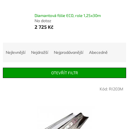
Diamantová fólie ECO, role 1,25x30m
Na dotaz
2 725 Kč
Ř
a
Nejlevnější
Nejdražší
Nejprodávanější
Abecedně
z
e
n
OTEVŘÍT FILTR
í
p
V
r
Kód:
RI203M
ý
o
p
d
i
u
s
k
p
t
r
ů