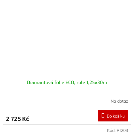
Diamantová fólie ECO, role 1,25x30m
Na dotaz
Do košíku
2 725 Kč
Kód:
RI203