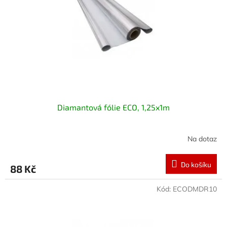
Diamantová fólie ECO, 1,25x1m
Na dotaz
Do košíku
88 Kč
Kód:
ECODMDR10