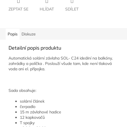
ZEPTAT SE
HLÍDAT
SDÍLET
Popis
Diskuze
Detailní popis produktu
Automatická solární závlaha SOL- C24 ideální na balkóny,
zahrádky a políčka . Poslouží všude tam, kde není tlaková
voda ani el. přípojka.
Sada obsahuje:
solární článek
čerpadlo
15 m závlahové hadice
12 kapkovačů
T spojky