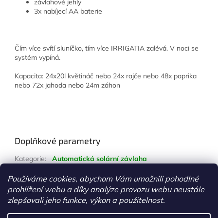
závlahové jehly
3x nabíjecí AA baterie
Čím více svítí sluníčko, tím více IRRIGATIA zalévá. V noci se
systém vypíná.
Kapacita: 24x20l květináč nebo 24x rajče nebo 48x paprika
nebo 72x jahoda nebo 24m záhon
Doplňkové parametry
Kategorie
:
Automatická solární závlaha
Hmotnost
:
1 kg
Používáme cookies, abychom Vám umožnili pohodlné
prohlížení webu a díky analýze provozu webu neustále
Z
zlepšovali jeho funkce, výkon a použitelnost.
á
Vytvořil Shoptet