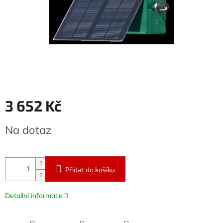
3 652 Kč
Měrná
Na dotaz
cena:
Přidat do košíku
Detailní informace