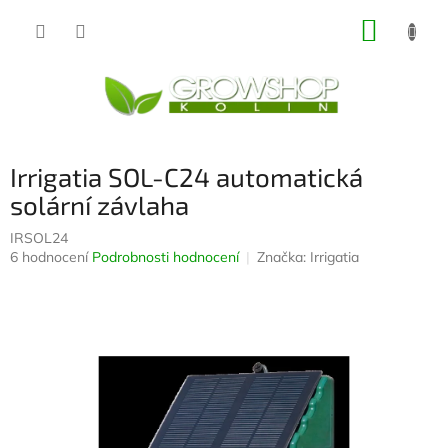
Přejít
NÁKUP
na
obsah
KOŠÍK
Irrigatia SOL-C24 automatická
solární závlaha
IRSOL24
Průměrné
6 hodnocení
Podrobnosti hodnocení
Značka:
Irrigatia
hodnocení
produktu
je
3,7
z
5
hvězdiček.