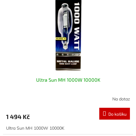
i
r
s
o
p
d
r
u
o
k
d
t
u
ů
k
t
ů
Ultra Sun MH 1000W 10000K
Na dotaz
Do košíku
1 494 Kč
Ultra Sun MH 1000W 10000K