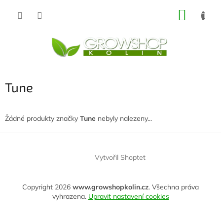
Přejít
NÁKUP
na
obsah
KOŠÍK
Tune
Žádné produkty značky
Tune
nebyly nalezeny...
Z
á
Vytvořil Shoptet
p
a
t
Copyright 2026
www.growshopkolin.cz
. Všechna práva
í
vyhrazena.
Upravit nastavení cookies