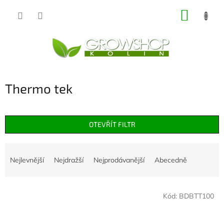
Přejít
NÁKUP
na
obsah
KOŠÍK
Thermo tek
OTEVŘÍT FILTR
Ř
a
Nejlevnější
Nejdražší
Nejprodávanější
Abecedně
z
e
V
n
Kód:
BDBTT100
ý
í
p
p