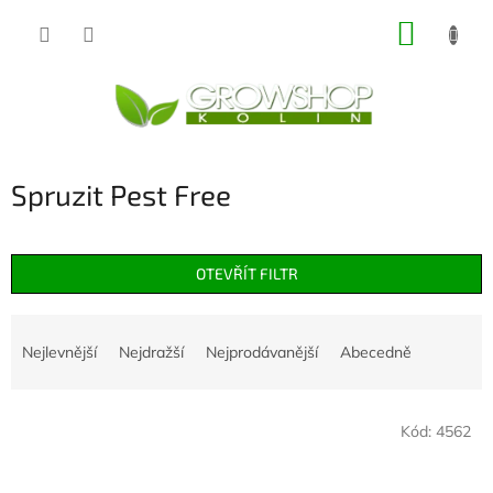
Přejít
NÁKUP
na
obsah
KOŠÍK
Spruzit Pest Free
OTEVŘÍT FILTR
Ř
a
Nejlevnější
Nejdražší
Nejprodávanější
Abecedně
z
e
V
n
Kód:
4562
ý
í
p
p