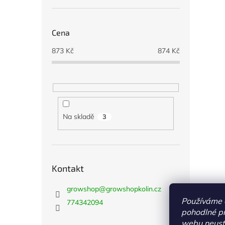
Cena
873
Kč
874
Kč
Na skladě
3
Kontakt
growshop
@
growshopkolin.cz
Používáme 
774342094
pohodlné pr
webu neustá