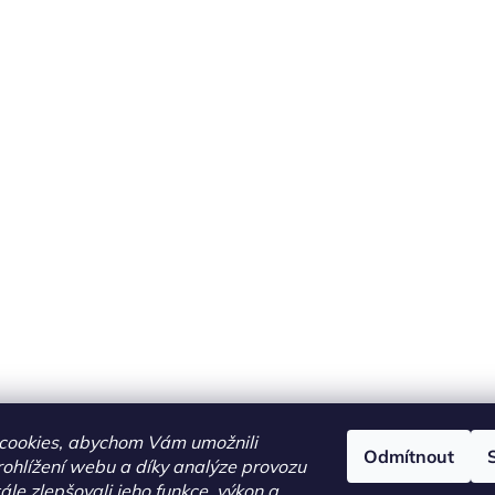
í
p
r
v
k
y
v
ý
p
i
s
u
cookies, abychom Vám umožnili
Odmítnout
ohlížení webu a díky analýze provozu
le zlepšovali jeho funkce, výkon a