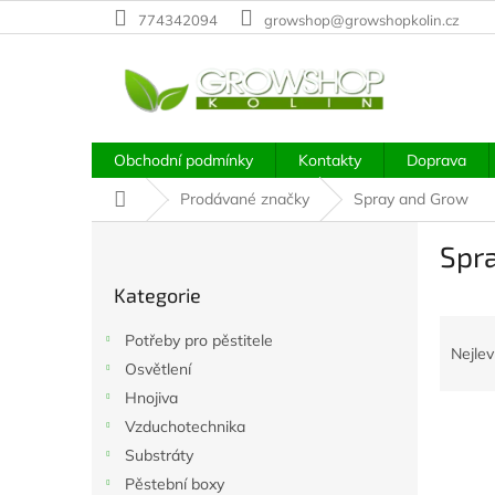
Přejít
774342094
growshop@growshopkolin.cz
na
obsah
Obchodní podmínky
Kontakty
Doprava
Domů
Prodávané značky
Spray and Grow
P
Spr
o
Přeskočit
s
Kategorie
kategorie
t
Ř
r
Potřeby pro pěstitele
a
a
Nejlev
Osvětlení
z
n
e
Hnojiva
n
V
n
í
Vzduchotechnika
ý
í
p
Substráty
p
p
a
Pěstební boxy