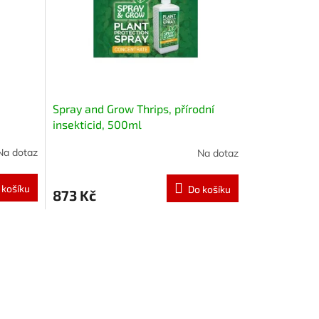
Spray and Grow Thrips, přírodní
insekticid, 500ml
Na dotaz
Na dotaz
 košíku
Do košíku
873 Kč