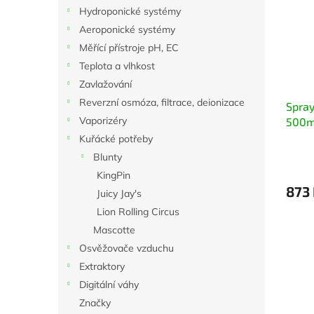
i
r
n
Hydroponické systémy
s
o
e
Aeroponické systémy
p
d
l
r
u
Měřící přístroje pH, EC
o
k
Teplota a vlhkost
d
t
Zavlažování
u
ů
Reverzní osmóza, filtrace, deionizace
Spray
k
Vaporizéry
500m
t
ů
Kuřácké potřeby
Blunty
KingPin
873
Juicy Jay's
Lion Rolling Circus
Mascotte
Osvěžovače vzduchu
Extraktory
Digitální váhy
Značky