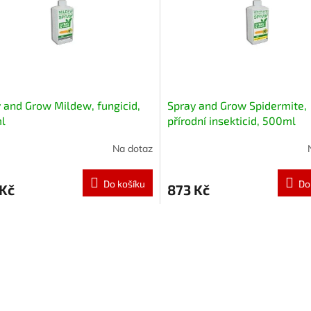
 and Grow Mildew, fungicid,
Spray and Grow Spidermite,
l
přírodní insekticid, 500ml
Na dotaz
Do košíku
Do
 Kč
873 Kč
O
v
l
á
d
a
c