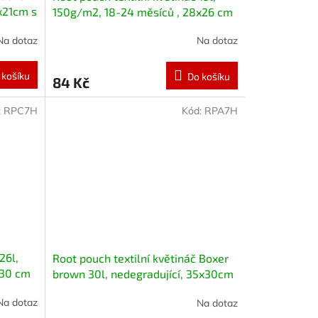
5x21cm s
150g/m2, 18-24 měsíců , 28x26 cm
Na dotaz
Na dotaz
 košíku
Do košíku
84 Kč
:
RPC7H
Kód:
RPA7H
26l,
Root pouch textilní květináč Boxer
x30 cm
brown 30l, nedegradující, 35x30cm
s uchem
Na dotaz
Na dotaz