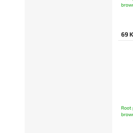
brown
69 
Root 
brown
s uc