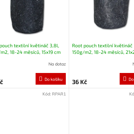
pouch textilní květináč 3,8l,
Root pouch textilní květináč 
m2, 18-24 měsíců, 15x19 cm
150g/m2, 18-24 měsíců, 21x
Na dotaz
Do košíku
Do
č
36 Kč
Kód:
RPAR1
Kó