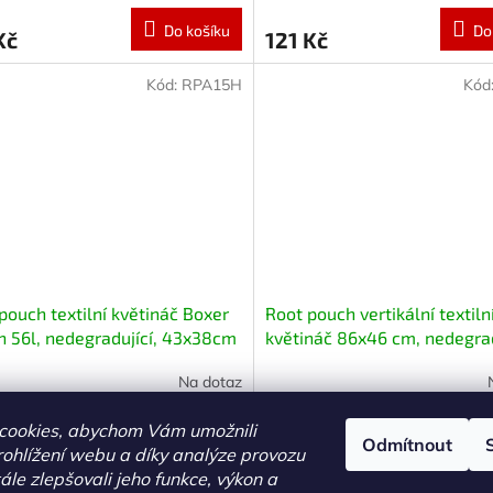
Do košíku
Do
Kč
121 Kč
Kód:
RPA15H
Kód
pouch textilní květináč Boxer
Root pouch vertikální textiln
 56l, nedegradující, 43x38cm
květináč 86x46 cm, nedegrad
hem
Na dotaz
cookies, abychom Vám umožnili
Do košíku
Do
 Kč
563 Kč
Odmítnout
ohlížení webu a díky analýze provozu
le zlepšovali jeho funkce, výkon a