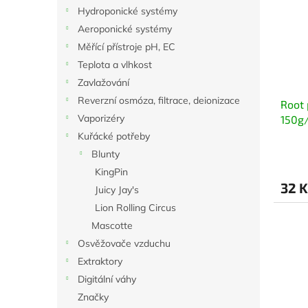
i
r
n
Hydroponické systémy
s
o
e
Aeroponické systémy
p
d
l
r
u
Měřící přístroje pH, EC
o
k
Teplota a vlhkost
d
t
Zavlažování
u
ů
Reverzní osmóza, filtrace, deionizace
Root 
k
Vaporizéry
150g/
t
ů
Kuřácké potřeby
Blunty
KingPin
32 K
Juicy Jay's
Lion Rolling Circus
Mascotte
Osvěžovače vzduchu
Extraktory
Digitální váhy
Značky