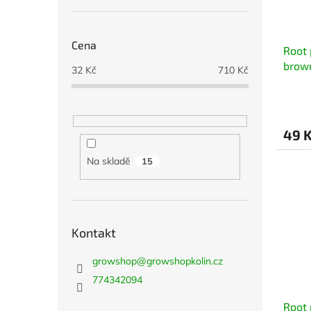
Cena
Root 
brown
32
Kč
710
Kč
červ
49 
Na skladě
15
Kontakt
growshop
@
growshopkolin.cz
774342094
Root 