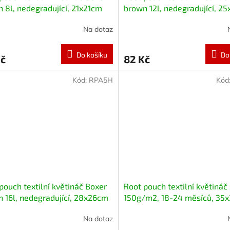
 8l, nedegradující, 21x21cm
brown 12l, nedegradující, 2
uchem
Na dotaz
Do košíku
Do
Kč
82 Kč
Kód:
RPA5H
Kód
pouch textilní květináč Boxer
Root pouch textilní květináč 
 16l, nedegradující, 28x26cm
150g/m2, 18-24 měsíců, 35
hem
Na dotaz