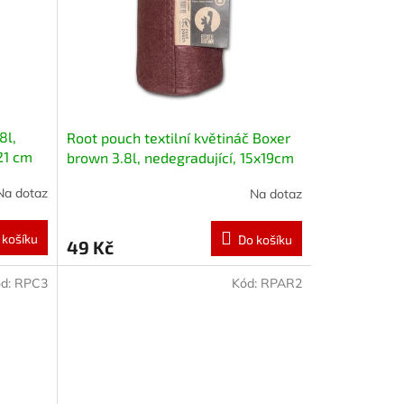
8l,
Root pouch textilní květináč Boxer
21 cm
brown 3.8l, nedegradující, 15x19cm
Na dotaz
Na dotaz
 košíku
Do košíku
49 Kč
d:
RPC3
Kód:
RPAR2