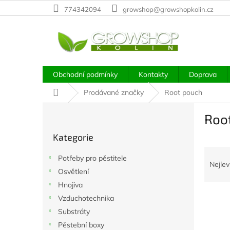
Přejít
774342094
growshop@growshopkolin.cz
na
obsah
Obchodní podmínky
Kontakty
Doprava
Domů
Prodávané značky
Root pouch
P
Roo
o
Přeskočit
s
Kategorie
kategorie
t
Ř
r
Potřeby pro pěstitele
a
a
Nejlev
Osvětlení
z
n
e
Hnojiva
n
V
n
í
Vzduchotechnika
ý
í
p
Substráty
p
p
a
Pěstební boxy