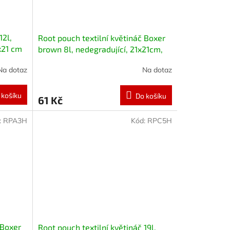
12l,
Root pouch textilní květináč Boxer
x21 cm
brown 8l, nedegradující, 21x21cm,
červený
Na dotaz
Na dotaz
 košíku
Do košíku
61 Kč
:
RPA3H
Kód:
RPC5H
 Boxer
Root pouch textilní květináč 19l,