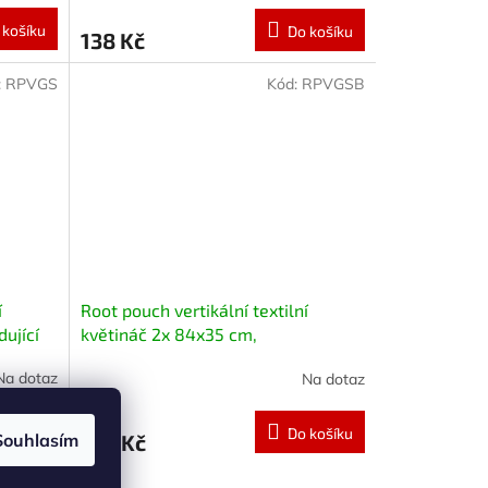
 košíku
Do košíku
138 Kč
:
RPVGS
Kód:
RPVGSB
í
Root pouch vertikální textilní
ující
květináč 2x 84x35 cm,
nedegradující
Na dotaz
Na dotaz
 košíku
Do košíku
Souhlasím
710 Kč