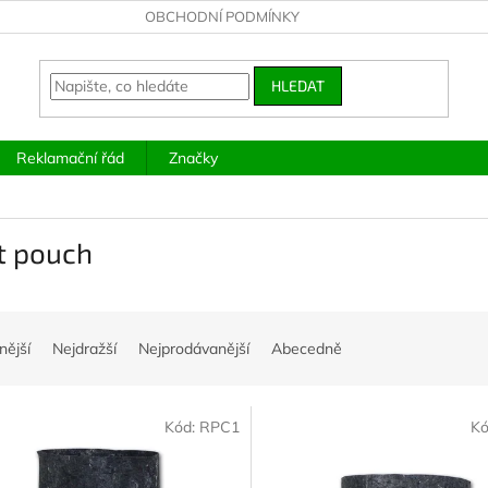
OBCHODNÍ PODMÍNKY
HLEDAT
Reklamační řád
Značky
t pouch
nější
Nejdražší
Nejprodávanější
Abecedně
Kód:
RPC1
Kó