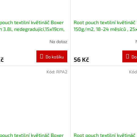
pouch textilní květináč Boxer
Root pouch textilní květináč 
 3.8l, nedegradující,15x19cm,
150g/m2, 18-24 měsíců , 25
eny
Na dotaz
Do košíku
Do
Kč
56 Kč
Kód:
RPA2
Kód
pouch textilní květináč Boxer
Root pouch textilní květináč