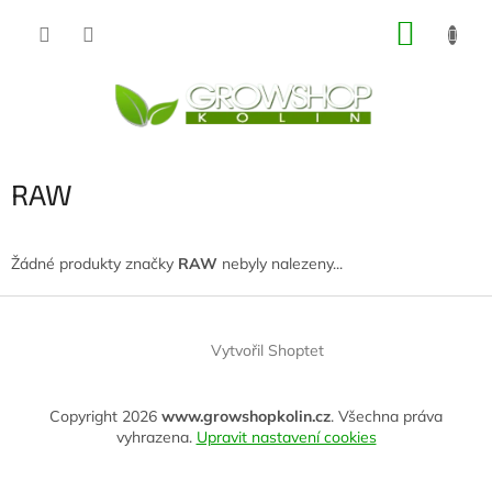
Přejít
NÁKUP
na
obsah
KOŠÍK
RAW
Žádné produkty značky
RAW
nebyly nalezeny...
Z
á
Vytvořil Shoptet
p
a
t
Copyright 2026
www.growshopkolin.cz
. Všechna práva
í
vyhrazena.
Upravit nastavení cookies