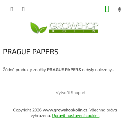
Přejít
NÁKUP
na
obsah
KOŠÍK
PRAGUE PAPERS
Žádné produkty značky
PRAGUE PAPERS
nebyly nalezeny...
Z
á
Vytvořil Shoptet
p
a
t
Copyright 2026
www.growshopkolin.cz
. Všechna práva
í
vyhrazena.
Upravit nastavení cookies