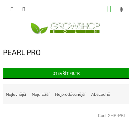
Přejít
NÁKUP
na
obsah
KOŠÍK
PEARL PRO
OTEVŘÍT FILTR
Ř
a
Nejlevnější
Nejdražší
Nejprodávanější
Abecedně
z
e
V
n
Kód:
GHP-PRL
ý
í
p
p