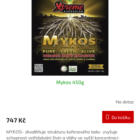
i
r
s
o
p
d
r
u
o
k
d
t
u
ů
k
t
ů
Mykos 450g
Na dotaz
Do košíku
747 Kč
MYKOS- zkvalitňuje strukturu kořenového balu- zvyšuje
schopnost vstřebávání živin a vláhy ve vyšší koncentraci-