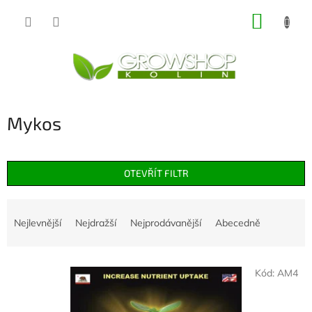
Přejít
NÁKUP
na
obsah
KOŠÍK
Mykos
OTEVŘÍT FILTR
Ř
a
Nejlevnější
Nejdražší
Nejprodávanější
Abecedně
z
e
V
n
Kód:
AM4
ý
í
p
p