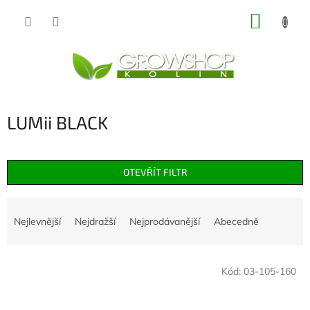
Přejít
NÁKUP
na
obsah
KOŠÍK
LUMii BLACK
OTEVŘÍT FILTR
Ř
a
Nejlevnější
Nejdražší
Nejprodávanější
Abecedně
z
e
V
n
Kód:
03-105-160
ý
í
p
p