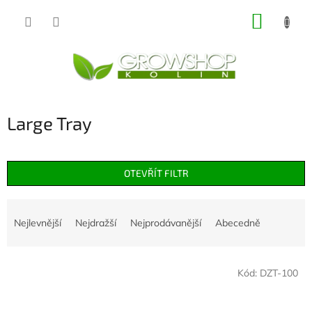
Přejít
NÁKUP
na
obsah
KOŠÍK
Large Tray
OTEVŘÍT FILTR
Ř
a
Nejlevnější
Nejdražší
Nejprodávanější
Abecedně
z
e
V
n
Kód:
DZT-100
ý
í
p
p