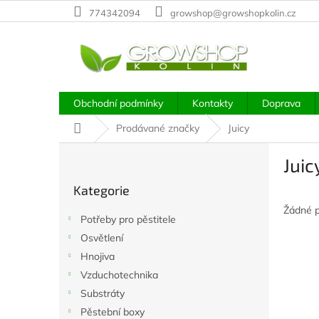
Přejít
774342094
growshop@growshopkolin.cz
na
obsah
Obchodní podmínky
Kontakty
Doprava
Domů
Prodávané značky
Juicy
P
Juic
o
Přeskočit
s
Kategorie
kategorie
t
Žádné 
r
Potřeby pro pěstitele
a
Osvětlení
n
Hnojiva
n
í
Vzduchotechnika
p
Substráty
a
Pěstební boxy