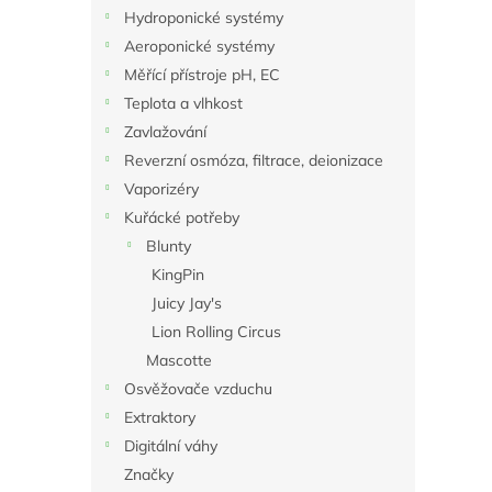
n
Hydroponické systémy
e
Aeroponické systémy
l
Měřící přístroje pH, EC
Teplota a vlhkost
Zavlažování
Reverzní osmóza, filtrace, deionizace
Vaporizéry
Kuřácké potřeby
Blunty
KingPin
Juicy Jay's
Lion Rolling Circus
Mascotte
Osvěžovače vzduchu
Extraktory
Digitální váhy
Značky