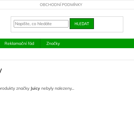
OBCHODNÍ PODMÍNKY
HLEDAT
Reklamační řád
Značky
y
produkty značky
Juicy
nebyly nalezeny...