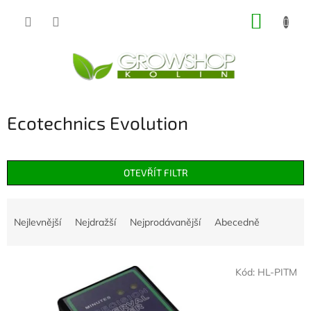
Přejít
NÁKUP
na
obsah
KOŠÍK
Ecotechnics Evolution
OTEVŘÍT FILTR
Ř
a
Nejlevnější
Nejdražší
Nejprodávanější
Abecedně
z
e
V
n
Kód:
HL-PITM
ý
í
p
p