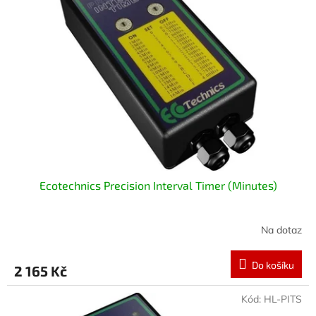
i
r
s
o
p
d
r
u
o
k
d
t
u
ů
k
t
ů
Ecotechnics Precision Interval Timer (Minutes)
Na dotaz
Do košíku
2 165 Kč
Kód:
HL-PITS