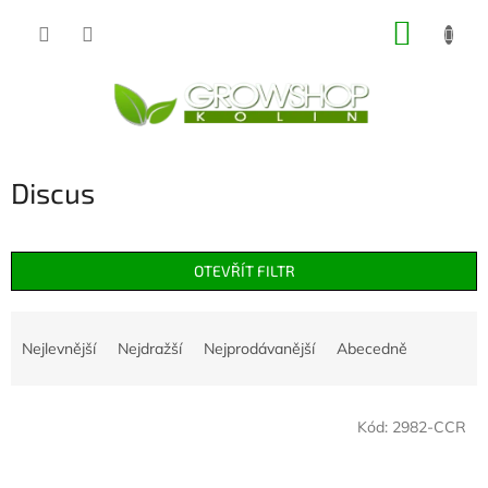
Přejít
NÁKUP
na
obsah
KOŠÍK
Discus
OTEVŘÍT FILTR
Ř
a
Nejlevnější
Nejdražší
Nejprodávanější
Abecedně
z
e
V
n
Kód:
2982-CCR
ý
í
p
p