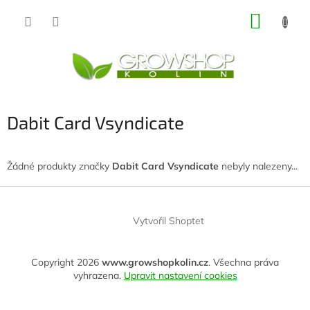
Přejít
NÁKUP
na
obsah
KOŠÍK
Dabit Card Vsyndicate
Žádné produkty značky
Dabit Card Vsyndicate
nebyly nalezeny...
Z
á
Vytvořil Shoptet
p
a
t
Copyright 2026
www.growshopkolin.cz
. Všechna práva
í
vyhrazena.
Upravit nastavení cookies