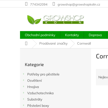
Přejít
774342094
growshop@growshopkolin.cz
na
obsah
Obchodní podmínky
Kontakty
Doprava
Domů
Prodávané značky
Cornwall
P
Cor
o
Přeskočit
s
Kategorie
kategorie
t
Ř
r
Potřeby pro pěstitele
a
a
Nejlev
Osvětlení
z
n
e
Hnojiva
n
V
n
í
Vzduchotechnika
ý
í
p
Substráty
p
p
a
Pěstební boxy