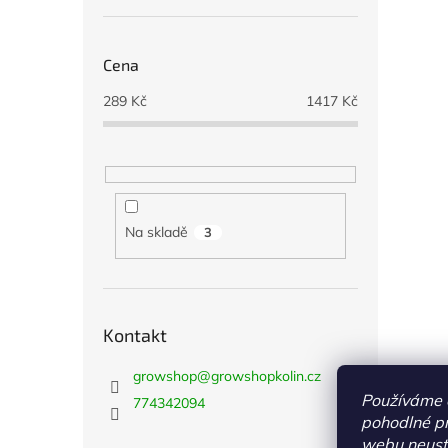
Cena
289
Kč
1417
Kč
Na skladě
3
Kontakt
growshop
@
growshopkolin.cz
Používáme 
774342094
pohodlné pr
webu neustá