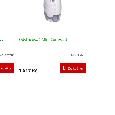
vý
Odvlhčovač Mini Cornwall
Na dotaz
Na dotaz
 košíku
Do košíku
1 417 Kč