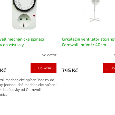
all mechanické spínací
Cirkulační ventilátor stojano
y do zásuvky
Cornwall, průměr 40cm
Na dotaz
Do košíku
Do
 Kč
745 Kč
all mechanické spínací hodiny do
ky Jednoduché mechanické spínací
y do zásuvky od Cornwall
onics.
O
v