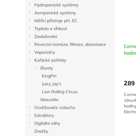
i
r
n
Hydroponické systémy
s
o
e
Aeroponické systémy
p
d
l
r
u
Měřící přístroje pH, EC
o
k
Teplota a vlhkost
d
t
Zavlažování
u
ů
Reverzní osmóza, filtrace, deionizace
Cornw
k
Vaporizéry
hodin
t
ů
Kuřácké potřeby
Blunty
KingPin
289
Juicy Jay's
Lion Rolling Circus
Cornw
Mascotte
zásuv
hodin
Osvěžovače vzduchu
Electr
Extraktory
Digitální váhy
Značky