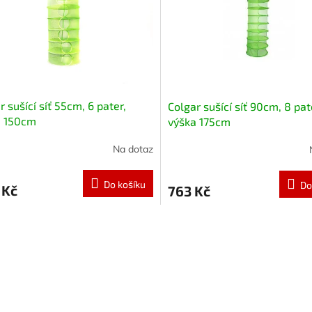
r sušící síť 55cm, 6 pater,
Colgar sušící síť 90cm, 8 pat
a 150cm
výška 175cm
Na dotaz
Do košíku
Do
 Kč
763 Kč
O
v
l
á
d
a
c