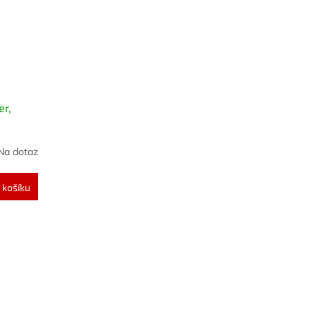
er,
Na dotaz
 košíku