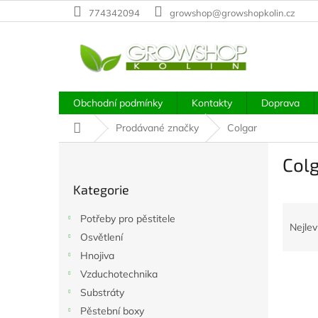
Přejít
774342094
growshop@growshopkolin.cz
na
obsah
Obchodní podmínky
Kontakty
Doprava
Domů
Prodávané značky
Colgar
P
Col
o
Přeskočit
s
Kategorie
kategorie
t
Ř
r
Potřeby pro pěstitele
a
a
Nejlev
Osvětlení
z
n
e
Hnojiva
n
V
n
í
Vzduchotechnika
ý
í
p
Substráty
p
p
a
Pěstební boxy