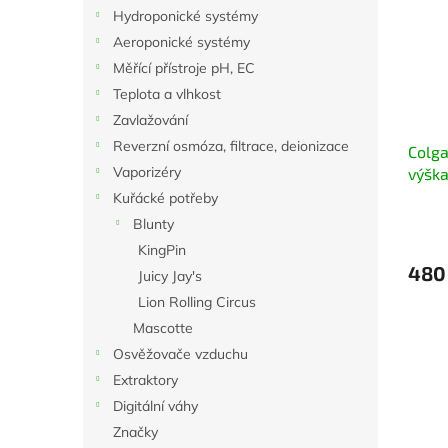
i
r
n
Hydroponické systémy
s
o
e
Aeroponické systémy
p
d
l
r
u
Měřící přístroje pH, EC
o
k
Teplota a vlhkost
d
t
Zavlažování
u
ů
Reverzní osmóza, filtrace, deionizace
Colga
k
Vaporizéry
výšk
t
ů
Kuřácké potřeby
Blunty
KingPin
480
Juicy Jay's
Lion Rolling Circus
Mascotte
Osvěžovače vzduchu
Extraktory
Digitální váhy
Značky