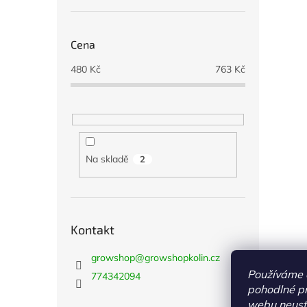
Cena
480
Kč
763
Kč
Na skladě
2
Kontakt
growshop
@
growshopkolin.cz
Používáme 
774342094
pohodlné pr
webu neustá