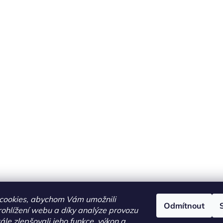
í
p
r
v
k
y
v
ý
p
i
s
u
cookies, abychom Vám umožnili
Odmítnout
ohlížení webu a díky analýze provozu
le zlepšovali jeho funkce, výkon a