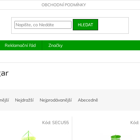
OBCHODNÍ PODMÍNKY
HLEDAT
Reklamační řád
Značky
gar
nější
Nejdražší
Nejprodávanější
Abecedně
Kód:
SECU55
Kód