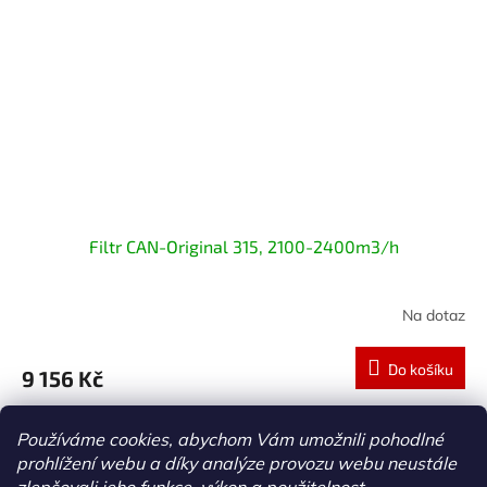
Filtr CAN-Original 315, 2100-2400m3/h
Na dotaz
Do košíku
9 156 Kč
14
položek celkem
O
Používáme cookies, abychom Vám umožnili pohodlné
v
prohlížení webu a díky analýze provozu webu neustále
l
Z