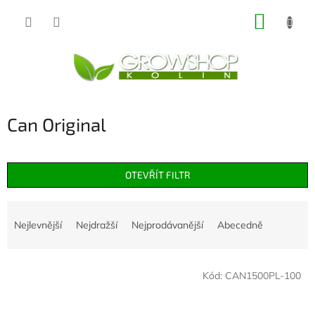
Přejít
NÁKUP
na
obsah
KOŠÍK
Can Original
OTEVŘÍT FILTR
Ř
a
Nejlevnější
Nejdražší
Nejprodávanější
Abecedně
z
e
V
n
Kód:
CAN1500PL-100
ý
í
p
p