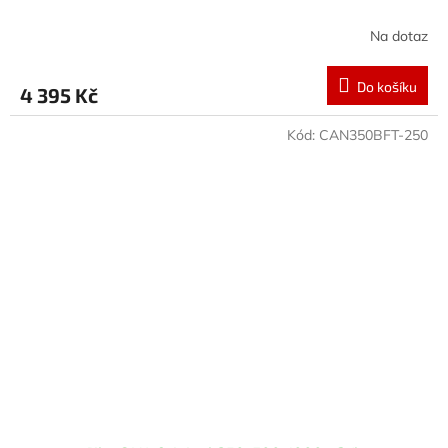
Na dotaz
Do košíku
4 395 Kč
Kód:
CAN350BFT-250