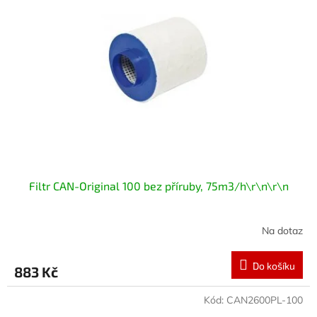
i
r
s
o
p
d
r
u
o
k
d
t
u
ů
k
t
ů
Filtr CAN-Original 100 bez příruby, 75m3/h\r\n\r\n
Na dotaz
Do košíku
883 Kč
Kód:
CAN2600PL-100