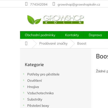
Přejít
774342094
growshop@growshopkolin.cz
na
obsah
Obchodní podmínky
Kontakty
Doprava
Domů
Prodávané značky
Boost
P
Boo
o
Přeskočit
s
Kategorie
kategorie
t
Žádné 
r
Potřeby pro pěstitele
a
Osvětlení
n
Hnojiva
n
í
Vzduchotechnika
p
Substráty
a
Pěstební boxy