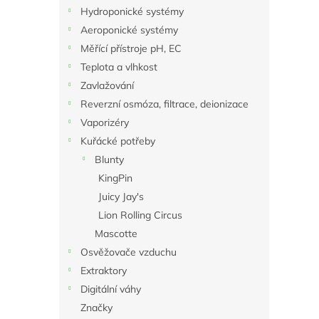
n
Hydroponické systémy
e
Aeroponické systémy
l
Měřící přístroje pH, EC
Teplota a vlhkost
Zavlažování
Reverzní osmóza, filtrace, deionizace
Vaporizéry
Kuřácké potřeby
Blunty
KingPin
Juicy Jay's
Lion Rolling Circus
Mascotte
Osvěžovače vzduchu
Extraktory
Digitální váhy
Značky