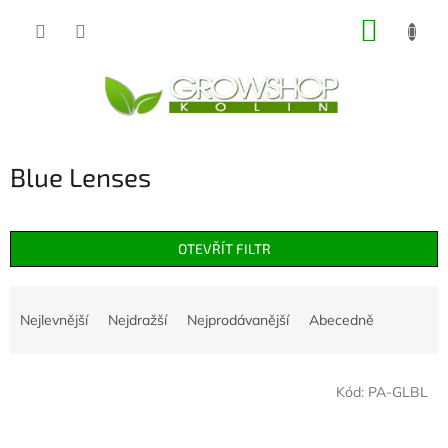
Přejít
NÁKUP
na
obsah
KOŠÍK
Blue Lenses
OTEVŘÍT FILTR
Ř
a
Nejlevnější
Nejdražší
Nejprodávanější
Abecedně
z
e
V
n
Kód:
PA-GLBL
ý
í
p
p