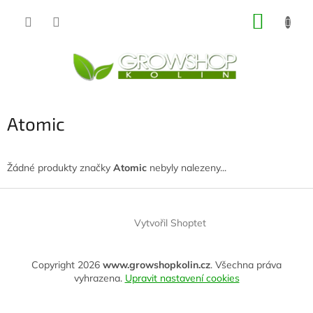
Přejít
NÁKUP
na
obsah
KOŠÍK
Atomic
Žádné produkty značky
Atomic
nebyly nalezeny...
Z
á
Vytvořil Shoptet
p
a
t
Copyright 2026
www.growshopkolin.cz
. Všechna práva
í
vyhrazena.
Upravit nastavení cookies