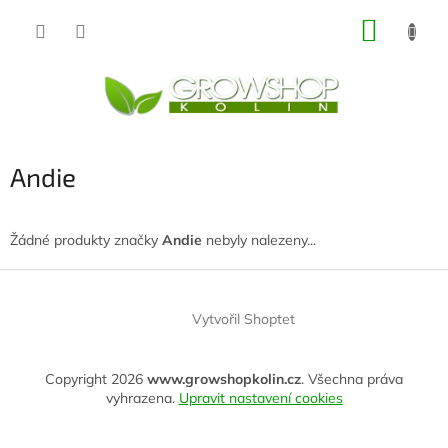
Přejít
NÁKUP
na
obsah
KOŠÍK
Andie
Žádné produkty značky
Andie
nebyly nalezeny...
Z
á
Vytvořil Shoptet
p
a
t
Copyright 2026
www.growshopkolin.cz
. Všechna práva
í
vyhrazena.
Upravit nastavení cookies