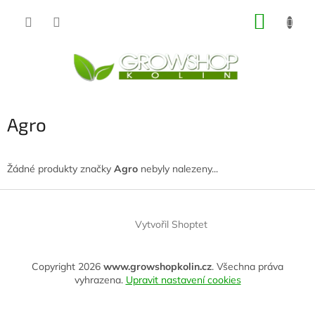
Přejít
NÁKUP
na
obsah
KOŠÍK
Agro
Žádné produkty značky
Agro
nebyly nalezeny...
Z
á
Vytvořil Shoptet
p
a
t
Copyright 2026
www.growshopkolin.cz
. Všechna práva
í
vyhrazena.
Upravit nastavení cookies