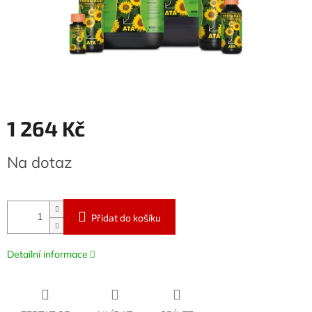
1 264 Kč
Měrná
Na dotaz
cena:
Přidat do košíku
Detailní informace