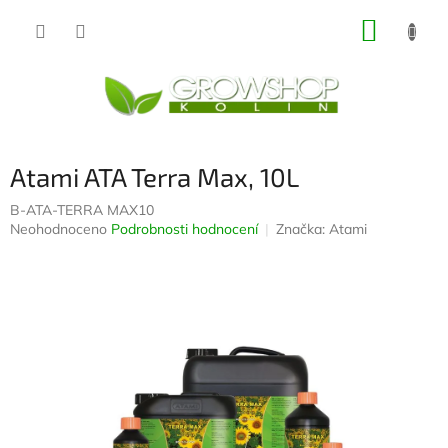
Přejít
NÁKUP
na
obsah
KOŠÍK
Atami ATA Terra Max, 10L
B-ATA-TERRA MAX10
Průměrné
Neohodnoceno
Podrobnosti hodnocení
Značka:
Atami
hodnocení
produktu
je
0,0
z
5
hvězdiček.