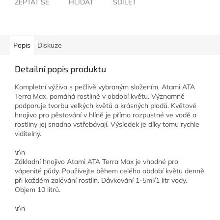
ZEPTAT SE
HLÍDAT
SDÍLET
Popis
Diskuze
Detailní popis produktu
Kompletní výživa s pečlivě vybraným složením, Atami ATA
Terra Max, pomáhá rostlině v období květu. Významně
podporuje tvorbu velkých květů a krásných plodů. Květové
hnojivo pro pěstování v hlíně je přímo rozpustné ve vodě a
rostliny jej snadno vstřebávají. Výsledek je díky tomu rychle
viditelný.
\r\n
Základní hnojivo Atami ATA Terra Max je vhodné pro
vápenité půdy. Používejte během celého období květu denně
při každém zalévání rostlin. Dávkování 1-5ml/1 litr vody.
Objem 10 litrů.
\r\n