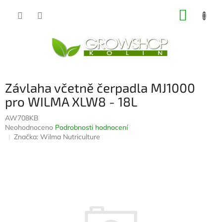
Přejít
NÁKUP
na
obsah
KOŠÍK
Závlaha včetně čerpadla MJ1000
pro WILMA XLW8 - 18L
AW708KB
Průměrné
Neohodnoceno
Podrobnosti hodnocení
hodnocení
Značka:
Wilma Nutriculture
produktu
je
0,0
z
5
hvězdiček.