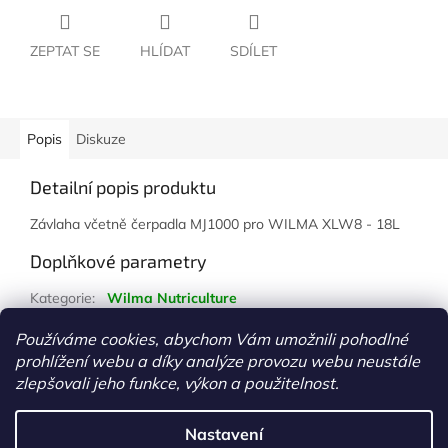
ZEPTAT SE
HLÍDAT
SDÍLET
Popis
Diskuze
Detailní popis produktu
Závlaha včetně čerpadla MJ1000 pro WILMA XLW8 - 18L
Doplňkové parametry
Kategorie
:
Wilma Nutriculture
Hmotnost
:
1 kg
Používáme cookies, abychom Vám umožnili pohodlné
prohlížení webu a díky analýze provozu webu neustále
Z
zlepšovali jeho funkce, výkon a použitelnost.
á
Vytvořil Shoptet
p
Nastavení
a