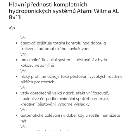
Hlavní přednosti kompletních
hydroponických systémů Atami Wilma XL
8x11L
\r\n
\r\n
časovač zajišťuje totální kontrolu nad dobou a
frekvencí automatického zavlažování
\r\n
maximálně flexibilní systém - pěstování v hydru,
kokosu nebo hlíně
\r\n
nízký profil umožňuje také pěstování vysokých rostlin v
nižších prostorách
\r\n
vždy dostatečně velká nádrž, efektivní časovač,
spolehlivé čerpadlo minimální spotřeba energie,
kreativní pěstování, výborné výsledky
\r\n
automatické zalévání i v době, kdy u rostlin nemůžete
být
\r\n