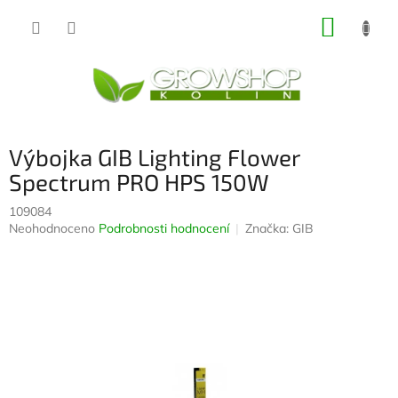
Přejít
NÁKUP
na
obsah
KOŠÍK
Výbojka GIB Lighting Flower
Spectrum PRO HPS 150W
109084
Průměrné
Neohodnoceno
Podrobnosti hodnocení
Značka:
GIB
hodnocení
produktu
je
0,0
z
5
hvězdiček.