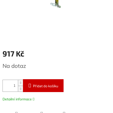
917 Kč
Měrná
Na dotaz
cena:
Přidat do košíku
Detailní informace