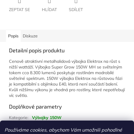
ZEPTAT SE
HLÍDAT
SDÍLET
Popis
Diskuze
Detailní popis produktu
Cenově atraktivní metalhalidová výbojka Elektrox na růst s
nižší wattáží. Výbojka Super Grow 150W MH se světelným
tokem cca 8.300 lumenů poskytuje rostlinám modrobílé
světelné spektrum. 150W výbojka Elektrox na růstovou fázi
je kompatibilní s objímkou E40, která není součástí balení.
Kvůli nižšímu výkonu je vhodná pro rostliny, které nepotřebují
víc světla.
Doplňkové parametry
Kategorie
:
Výbojky 150W
Hmotnost
:
1 kg
Používáme cookies, abychom Vám umožnili pohodlné