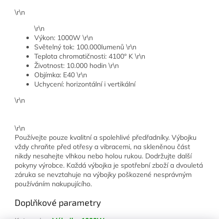
\r\n
\r\n
Výkon: 1000W \r\n
Světelný tok: 100.000lumenů \r\n
Teplota chromatičnosti: 4100° K \r\n
Životnost: 10.000 hodin \r\n
Objímka: E40 \r\n
Uchycení: horizontální i vertikální
\r\n
\r\n
Používejte pouze kvalitní a spolehlivé předřadníky. Výbojku
vždy chraňte před otřesy a vibracemi, na skleněnou část
nikdy nesahejte vlhkou nebo holou rukou. Dodržujte další
pokyny výrobce. Každá výbojka je spotřební zboží a dvouletá
záruka se nevztahuje na výbojky poškozené nesprávným
používáním nakupujícího.
Doplňkové parametry