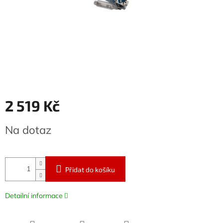
2 519 Kč
Měrná
Na dotaz
cena:
Přidat do košíku
Detailní informace