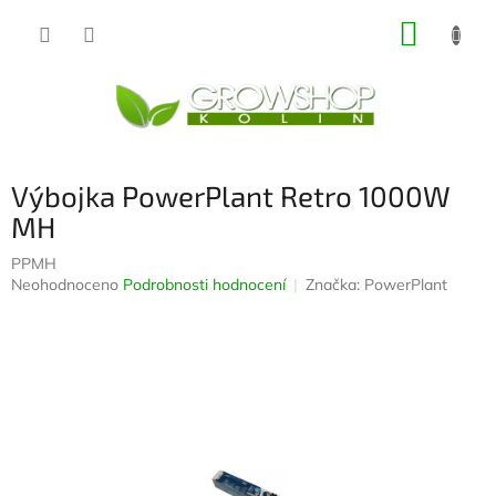
Přejít
NÁKUP
na
obsah
KOŠÍK
Výbojka PowerPlant Retro 1000W
MH
PPMH
Průměrné
Neohodnoceno
Podrobnosti hodnocení
Značka:
PowerPlant
hodnocení
produktu
je
0,0
z
5
hvězdiček.