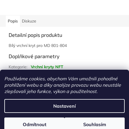
Popis
Diskuze
Detailní popis produktu
Bílý vrchní kryt pro MD 801-804
Doplňkové parametry
Kategorie
:
Vrchní kryty NFT
Hmotnost
:
1 kg
Používáme cookies, abychom Vám umožnili pohodlné
prohlížení webu a díky analýze provozu webu neustále
Z
zlepšovali jeho funkce, výkon a použitelnost.
á
Vytvořil Shoptet
p
Nastavení
a
t
Copyright 2026
www.growshopkolin.cz
. Všechna práva
í
Odmítnout
Souhlasím
vyhrazena.
Upravit nastavení cookies