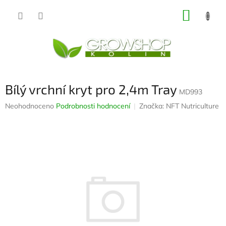
Přejít
NÁKUP
na
obsah
KOŠÍK
Bílý vrchní kryt pro 2,4m Tray
MD993
Průměrné
Neohodnoceno
Podrobnosti hodnocení
Značka:
NFT Nutriculture
hodnocení
produktu
je
0,0
z
5
hvězdiček.