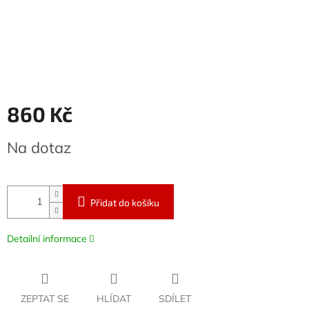
860 Kč
Měrná
Na dotaz
cena:
Přidat do košíku
Detailní informace
ZEPTAT SE
HLÍDAT
SDÍLET