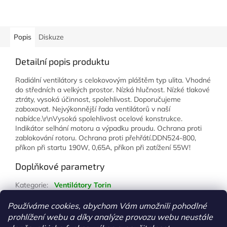
Popis
Diskuze
Detailní popis produktu
Radiální ventilátory s celokovovým pláštěm typ ulita. Vhodné
do středních a velkých prostor. Nízká hlučnost. Nízké tlakové
ztráty, vysoká účinnost, spolehlivost. Doporučujeme
zaboxovat. Nejvýkonnější řada ventilátorů v naší
nabídce.\r\nVysoká spolehlivost ocelové konstrukce.
Indikátor selhání motoru a výpadku proudu. Ochrana proti
zablokování rotoru. Ochrana proti přehřátí.DDN524-800,
příkon při startu 190W, 0,65A, příkon při zatížení 55W!
Doplňkové parametry
Kategorie
:
Ventilátory Torin
Hmotnost
:
1 kg
Používáme cookies, abychom Vám umožnili pohodlné
prohlížení webu a díky analýze provozu webu neustále
Z