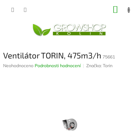
Přejít
NÁKUP
na
obsah
KOŠÍK
Ventilátor TORIN, 475m3/h
75661
Průměrné
Neohodnoceno
Podrobnosti hodnocení
Značka:
Torin
hodnocení
produktu
je
0,0
z
5
hvězdiček.