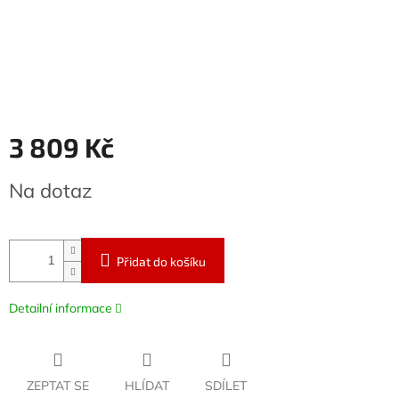
3 809 Kč
Měrná
Na dotaz
cena:
Přidat do košíku
Detailní informace
ZEPTAT SE
HLÍDAT
SDÍLET