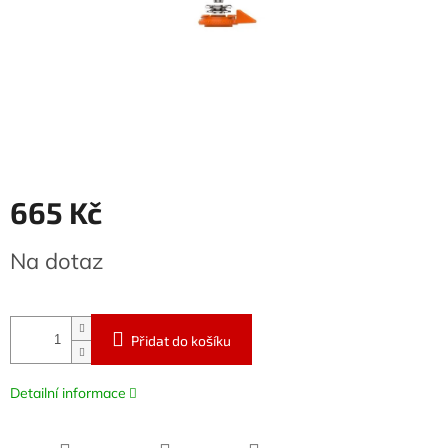
665 Kč
Měrná
Na dotaz
cena:
Přidat do košíku
Detailní informace