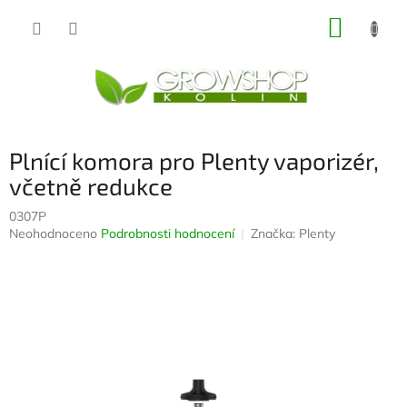
Přejít
NÁKUP
na
obsah
KOŠÍK
Plnící komora pro Plenty vaporizér,
včetně redukce
0307P
Průměrné
Neohodnoceno
Podrobnosti hodnocení
Značka:
Plenty
hodnocení
produktu
je
0,0
z
5
hvězdiček.