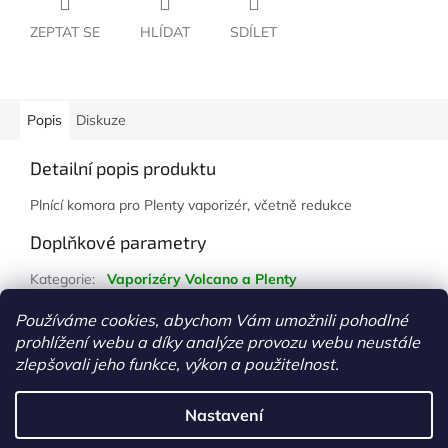
ZEPTAT SE
HLÍDAT
SDÍLET
Popis
Diskuze
Detailní popis produktu
Plnící komora pro Plenty vaporizér, včetně redukce
Doplňkové parametry
Kategorie
:
Vaporizéry Volcano a Plenty
Hmotnost
:
1 kg
Používáme cookies, abychom Vám umožnili pohodlné
prohlížení webu a díky analýze provozu webu neustále
Z
zlepšovali jeho funkce, výkon a použitelnost.
á
Vytvořil Shoptet
p
Nastavení
a