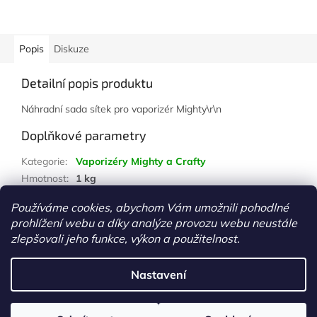
Popis
Diskuze
Detailní popis produktu
Náhradní sada sítek pro vaporizér Mighty\r\n
Doplňkové parametry
Kategorie
:
Vaporizéry Mighty a Crafty
Hmotnost
:
1 kg
Položka byla vyprodána…
Používáme cookies, abychom Vám umožnili pohodlné
prohlížení webu a díky analýze provozu webu neustále
Z
zlepšovali jeho funkce, výkon a použitelnost.
á
Vytvořil Shoptet
p
Nastavení
a
t
Copyright 2026
www.growshopkolin.cz
. Všechna práva
í