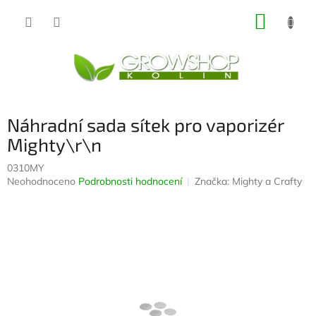
Přejít
NÁKUP
na
obsah
KOŠÍK
Náhradní sada sítek pro vaporizér
Mighty\r\n
0310MY
Průměrné
Neohodnoceno
Podrobnosti hodnocení
Značka:
Mighty a Crafty
hodnocení
produktu
je
0,0
z
5
hvězdiček.